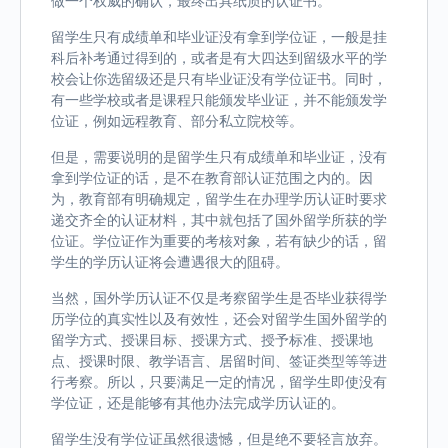
做一个权威的确认，最终出具纸质的认证书。
留学生只有成绩单和毕业证没有拿到学位证，一般是挂
科后补考通过得到的，或者是有大四达到留级水平的学
校会让你选留级还是只有毕业证没有学位证书。同时，
有一些学校或者是课程只能颁发毕业证，并不能颁发学
位证，例如远程教育、部分私立院校等。
但是，需要说明的是留学生只有成绩单和毕业证，没有
拿到学位证的话，是不在教育部认证范围之内的。因
为，教育部有明确规定，留学生在办理学历认证时要求
递交齐全的认证材料，其中就包括了国外留学所获的学
位证。学位证作为重要的考核对象，若有缺少的话，留
学生的学历认证将会遭遇很大的阻碍。
当然，国外学历认证不仅是考察留学生是否毕业获得学
历学位的真实性以及有效性，还会对留学生国外留学的
留学方式、授课目标、授课方式、授予标准、授课地
点、授课时限、教学语言、居留时间、签证类型等等进
行考察。所以，只要满足一定的情况，留学生即使没有
学位证，还是能够有其他办法完成学历认证的。
留学生没有学位证虽然很遗憾，但是绝不要轻言放弃。