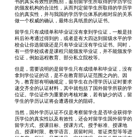
书的真实有效性的甄别，鉴别留学生所取得的学历学位
的颁发机构的合法性，从而判定留学生所取得的学历学
位的真实性，并与我国的学历学位体系的相对应的关系
做一个权威的确认，最终出具纸质的认证书。
留学生只有成绩单和毕业证没有拿到学位证，一般是挂
科后补考通过得到的，或者是有大四达到留级水平的学
校会让你选留级还是只有毕业证没有学位证书。同时，
有一些学校或者是课程只能颁发毕业证，并不能颁发学
位证，例如远程教育、部分私立院校等。
但是，需要说明的是留学生只有成绩单和毕业证，没有
拿到学位证的话，是不在教育部认证范围之内的。因
为，教育部有明确规定，留学生在办理学历认证时要求
递交齐全的认证材料，其中就包括了国外留学所获的学
位证。学位证作为重要的考核对象，若有缺少的话，留
学生的学历认证将会遭遇很大的阻碍。
当然，国外学历认证不仅是考察留学生是否毕业获得学
历学位的真实性以及有效性，还会对留学生国外留学的
留学方式、授课目标、授课方式、授予标准、授课地
点、授课时限、教学语言、居留时间、签证类型等等进