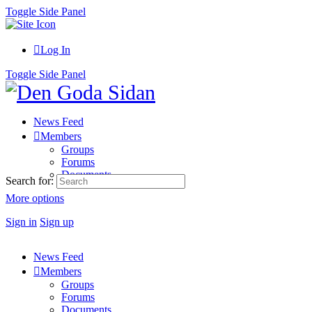
Toggle Side Panel
Log In
Toggle Side Panel
News Feed
Members
Groups
Forums
Documents
Search for:
More options
Sign in
Sign up
News Feed
Members
Groups
Forums
Documents