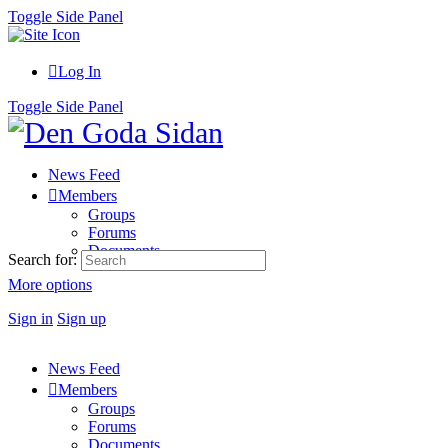
Toggle Side Panel
Log In
Toggle Side Panel
News Feed
Members
Groups
Forums
Documents
Search for:
More options
Sign in
Sign up
News Feed
Members
Groups
Forums
Documents