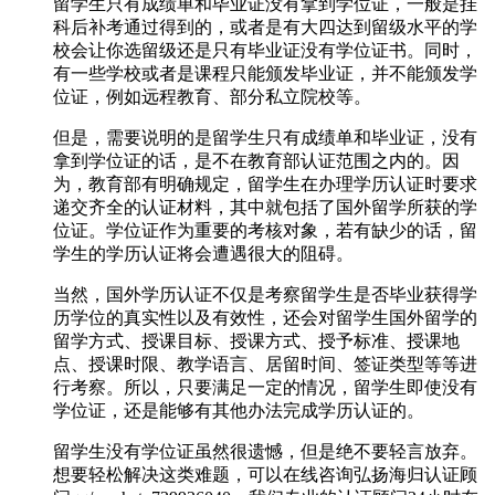
留学生只有成绩单和毕业证没有拿到学位证，一般是挂
科后补考通过得到的，或者是有大四达到留级水平的学
校会让你选留级还是只有毕业证没有学位证书。同时，
有一些学校或者是课程只能颁发毕业证，并不能颁发学
位证，例如远程教育、部分私立院校等。
但是，需要说明的是留学生只有成绩单和毕业证，没有
拿到学位证的话，是不在教育部认证范围之内的。因
为，教育部有明确规定，留学生在办理学历认证时要求
递交齐全的认证材料，其中就包括了国外留学所获的学
位证。学位证作为重要的考核对象，若有缺少的话，留
学生的学历认证将会遭遇很大的阻碍。
当然，国外学历认证不仅是考察留学生是否毕业获得学
历学位的真实性以及有效性，还会对留学生国外留学的
留学方式、授课目标、授课方式、授予标准、授课地
点、授课时限、教学语言、居留时间、签证类型等等进
行考察。所以，只要满足一定的情况，留学生即使没有
学位证，还是能够有其他办法完成学历认证的。
留学生没有学位证虽然很遗憾，但是绝不要轻言放弃。
想要轻松解决这类难题，可以在线咨询弘扬海归认证顾