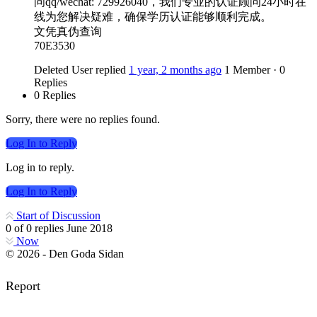
问qq/wechat: 729926040，我们专业的认证顾问24小时在
线为您解决疑难，确保学历认证能够顺利完成。
文凭真伪查询
70E3530
Deleted User
replied
1 year, 2 months ago
1 Member
·
0
Replies
0 Replies
Sorry, there were no replies found.
Log In to Reply
Log in to reply.
Log In to Reply
Start of Discussion
0
of
0
replies
June 2018
Now
© 2026 - Den Goda Sidan
Report