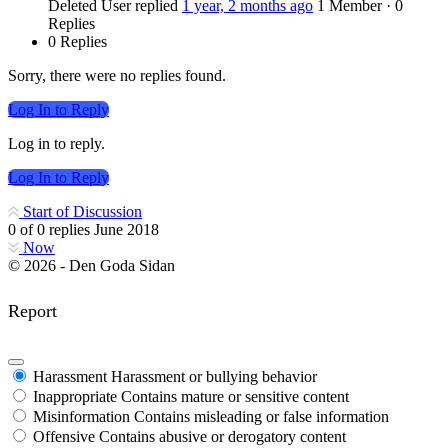
Deleted User
replied
1 year, 2 months ago
1 Member
·
0
Replies
0 Replies
Sorry, there were no replies found.
Log In to Reply
Log in to reply.
Log In to Reply
Start of Discussion
0
of
0
replies
June 2018
Now
© 2026 - Den Goda Sidan
Report
Harassment
Harassment or bullying behavior
Inappropriate
Contains mature or sensitive content
Misinformation
Contains misleading or false information
Offensive
Contains abusive or derogatory content