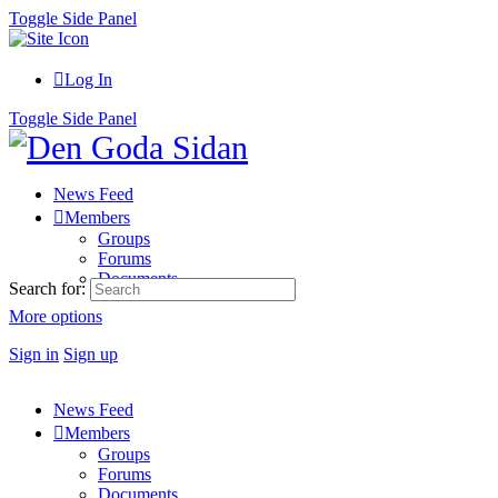
Toggle Side Panel
Log In
Toggle Side Panel
News Feed
Members
Groups
Forums
Documents
Search for:
More options
Sign in
Sign up
News Feed
Members
Groups
Forums
Documents