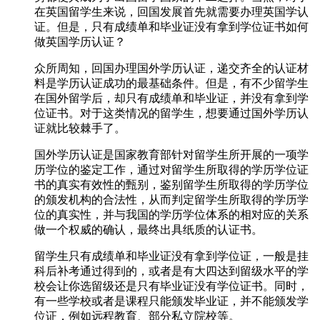
在英国留学生来说，回国发展首先就需要办理英国学认
证。但是，只有成绩单和毕业证没有拿到学位证书如何
做英国学历认证？
众所周知，回国办理国外学历认证，递交齐全的认证材
料是学历认证成功的最基础条件。但是，有不少留学生
在国外留学后，却只有成绩单和毕业证，并没有拿到学
位证书。对于这类情况的留学生，想要通过国外学历认
证就比较棘手了。
国外学历认证是国家教育部针对留学生所开展的一项学
历学位的鉴定工作，通过对留学生所取得的学历学位证
书的真实有效性的甄别，鉴别留学生所取得的学历学位
的颁发机构的合法性，从而判定留学生所取得的学历学
位的真实性，并与我国的学历学位体系的相对应的关系
做一个权威的确认，最终出具纸质的认证书。
留学生只有成绩单和毕业证没有拿到学位证，一般是挂
科后补考通过得到的，或者是有大四达到留级水平的学
校会让你选留级还是只有毕业证没有学位证书。同时，
有一些学校或者是课程只能颁发毕业证，并不能颁发学
位证，例如远程教育、部分私立院校等。