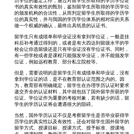
历学位的鉴定工作，通过对留学生所取得的学历学位证
书的真实有效性的甄别，鉴别留学生所取得的学历学位
的颁发机构的合法性，从而判定留学生所取得的学历学
位的真实性，并与我国的学历学位体系的相对应的关系
做一个权威的确认，最终出具纸质的认证书。
留学生只有成绩单和毕业证没有拿到学位证，一般是挂
科后补考通过得到的，或者是有大四达到留级水平的学
校会让你选留级还是只有毕业证没有学位证书。同时，
有一些学校或者是课程只能颁发毕业证，并不能颁发学
位证，例如远程教育、部分私立院校等。
但是，需要说明的是留学生只有成绩单和毕业证，没有
拿到学位证的话，是不在教育部认证范围之内的。因
为，教育部有明确规定，留学生在办理学历认证时要求
递交齐全的认证材料，其中就包括了国外留学所获的学
位证。学位证作为重要的考核对象，若有缺少的话，留
学生的学历认证将会遭遇很大的阻碍。
当然，国外学历认证不仅是考察留学生是否毕业获得学
历学位的真实性以及有效性，还会对留学生国外留学的
留学方式、授课目标、授课方式、授予标准、授课地