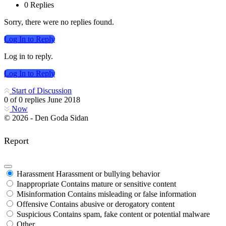
0 Replies
Sorry, there were no replies found.
Log In to Reply
Log in to reply.
Log In to Reply
Start of Discussion
0
of
0
replies
June 2018
Now
© 2026 - Den Goda Sidan
Report
Harassment
Harassment or bullying behavior
Inappropriate
Contains mature or sensitive content
Misinformation
Contains misleading or false information
Offensive
Contains abusive or derogatory content
Suspicious
Contains spam, fake content or potential malware
Other