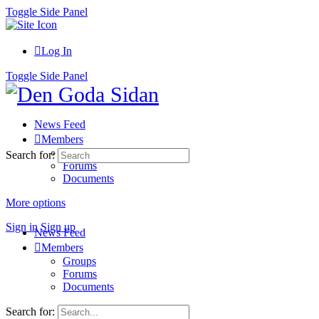
Toggle Side Panel
Log In
Toggle Side Panel
News Feed
Members
Groups
Search for:
Forums
Documents
More options
Sign in
Sign up
News Feed
Members
Groups
Forums
Documents
Search for: