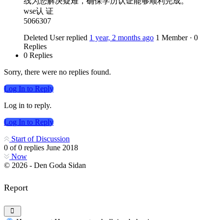
线为您解决疑难，确保学历认证能够顺利完成。
wse认 证
5066307
Deleted User
replied
1 year, 2 months ago
1 Member
·
0
Replies
0 Replies
Sorry, there were no replies found.
Log In to Reply
Log in to reply.
Log In to Reply
Start of Discussion
0
of
0
replies
June 2018
Now
© 2026 - Den Goda Sidan
Report