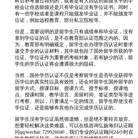
科后补考通过得到的，或者是有大四达到留级水平的学
校会让你选留级还是只有毕业证没有学位证书。同时，
有一些学校或者是课程只能颁发毕业证，并不能颁发学
位证，例如远程教育、部分私立院校等。
但是，需要说明的是留学生只有成绩单和毕业证，没有
拿到学位证的话，是不在教育部认证范围之内的。因
为，教育部有明确规定，留学生在办理学历认证时要求
递交齐全的认证材料，其中就包括了国外留学所获的学
位证。学位证作为重要的考核对象，若有缺少的话，留
学生的学历认证将会遭遇很大的阻碍。
当然，国外学历认证不仅是考察留学生是否毕业获得学
历学位的真实性以及有效性，还会对留学生国外留学的
留学方式、授课目标、授课方式、授予标准、授课地
点、授课时限、教学语言、居留时间、签证类型等等进
行考察。所以，只要满足一定的情况，留学生即使没有
学位证，还是能够有其他办法完成学历认证的。
留学生没有学位证虽然很遗憾，但是绝不要轻言放弃。
想要轻松解决这类难题，可以在线咨询弘扬海归认证顾
问qq/wechat: 729926040，我们专业的认证顾问24小时在