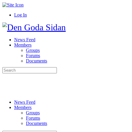
Toggle
Side
Log In
Panel
Toggle
Side
Panel
News Feed
Members
Groups
Forums
Documents
Search
More
Sign in
Sign up
for:
options
News Feed
Members
Groups
Forums
Documents