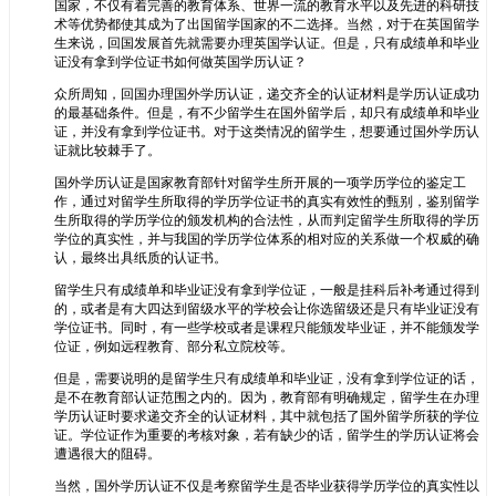
国家，不仅有着完善的教育体系、世界一流的教育水平以及先进的科研技
术等优势都使其成为了出国留学国家的不二选择。当然，对于在英国留学
生来说，回国发展首先就需要办理英国学认证。但是，只有成绩单和毕业
证没有拿到学位证书如何做英国学历认证？
众所周知，回国办理国外学历认证，递交齐全的认证材料是学历认证成功
的最基础条件。但是，有不少留学生在国外留学后，却只有成绩单和毕业
证，并没有拿到学位证书。对于这类情况的留学生，想要通过国外学历认
证就比较棘手了。
国外学历认证是国家教育部针对留学生所开展的一项学历学位的鉴定工
作，通过对留学生所取得的学历学位证书的真实有效性的甄别，鉴别留学
生所取得的学历学位的颁发机构的合法性，从而判定留学生所取得的学历
学位的真实性，并与我国的学历学位体系的相对应的关系做一个权威的确
认，最终出具纸质的认证书。
留学生只有成绩单和毕业证没有拿到学位证，一般是挂科后补考通过得到
的，或者是有大四达到留级水平的学校会让你选留级还是只有毕业证没有
学位证书。同时，有一些学校或者是课程只能颁发毕业证，并不能颁发学
位证，例如远程教育、部分私立院校等。
但是，需要说明的是留学生只有成绩单和毕业证，没有拿到学位证的话，
是不在教育部认证范围之内的。因为，教育部有明确规定，留学生在办理
学历认证时要求递交齐全的认证材料，其中就包括了国外留学所获的学位
证。学位证作为重要的考核对象，若有缺少的话，留学生的学历认证将会
遭遇很大的阻碍。
当然，国外学历认证不仅是考察留学生是否毕业获得学历学位的真实性以