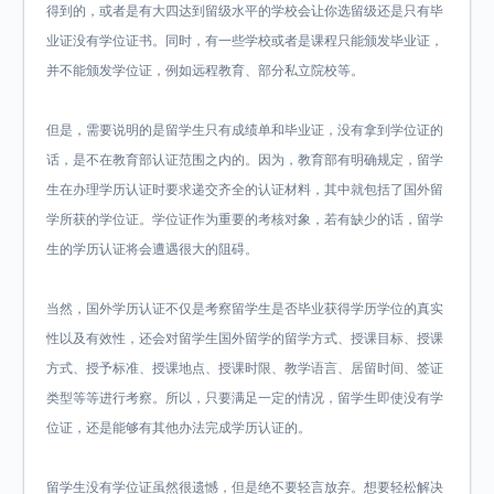
得到的，或者是有大四达到留级水平的学校会让你选留级还是只有毕
业证没有学位证书。同时，有一些学校或者是课程只能颁发毕业证，
并不能颁发学位证，例如远程教育、部分私立院校等。
但是，需要说明的是留学生只有成绩单和毕业证，没有拿到学位证的
话，是不在教育部认证范围之内的。因为，教育部有明确规定，留学
生在办理学历认证时要求递交齐全的认证材料，其中就包括了国外留
学所获的学位证。学位证作为重要的考核对象，若有缺少的话，留学
生的学历认证将会遭遇很大的阻碍。
当然，国外学历认证不仅是考察留学生是否毕业获得学历学位的真实
性以及有效性，还会对留学生国外留学的留学方式、授课目标、授课
方式、授予标准、授课地点、授课时限、教学语言、居留时间、签证
类型等等进行考察。所以，只要满足一定的情况，留学生即使没有学
位证，还是能够有其他办法完成学历认证的。
留学生没有学位证虽然很遗憾，但是绝不要轻言放弃。想要轻松解决