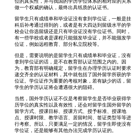
位的真实性，并与我国的学历学位体系的相对应的关系
做一个权威的确认，最终出具纸质的认证书。
留学生只有成绩单和毕业证没有拿到学位证，一般是挂
科后补考通过得到的，或者是有大四达到留级水平的学
校会让你选留级还是只有毕业证没有学位证书。同时，
有一些学校或者是课程只能颁发毕业证，并不能颁发学
位证，例如远程教育、部分私立院校等。
但是，需要说明的是留学生只有成绩单和毕业证，没有
拿到学位证的话，是不在教育部认证范围之内的。因
为，教育部有明确规定，留学生在办理学历认证时要求
递交齐全的认证材料，其中就包括了国外留学所获的学
位证。学位证作为重要的考核对象，若有缺少的话，留
学生的学历认证将会遭遇很大的阻碍。
当然，国外学历认证不仅是考察留学生是否毕业获得学
历学位的真实性以及有效性，还会对留学生国外留学的
留学方式、授课目标、授课方式、授予标准、授课地
点、授课时限、教学语言、居留时间、签证类型等等进
行考察。所以，只要满足一定的情况，留学生即使没有
学位证，还是能够有其他办法完成学历认证的。