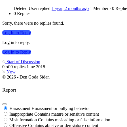
Deleted User
replied
1 year, 2 months ago
1 Member
·
0 Replie
0 Replies
Sorry, there were no replies found.
Log In to Reply
Log in to reply.
Log In to Reply
Start of Discussion
0
of
0
replies
June 2018
Now
© 2026 - Den Goda Sidan
Report
Harassment
Harassment or bullying behavior
Inappropriate
Contains mature or sensitive content
Misinformation
Contains misleading or false information
Offensive
Contains abusive or derogatory content