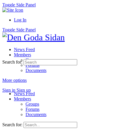
Toggle Side Panel
Log In
Toggle Side Panel
News Feed
Members
Groups
Search for:
Forums
Documents
More options
Sign in
Sign up
News Feed
Members
Groups
Forums
Documents
Search for: