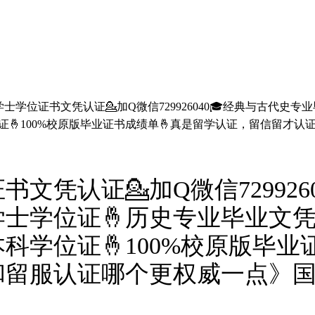
士学位证书文凭认证💁加Q微信729926040🎓经典与古代史
位证🤞100%校原版毕业证书成绩单🤞真是留学认证，留信留
文凭认证💁加Q微信729926
学士学位证🤞历史专业毕业文凭
科学位证🤞100%校原版毕业
和留服认证哪个更权威一点》