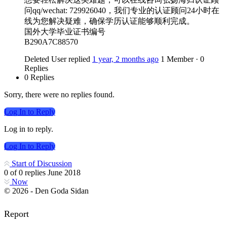
问qq/wechat: 729926040，我们专业的认证顾问24小时在
线为您解决疑难，确保学历认证能够顺利完成。
国外大学毕业证书编号
B290A7C88570
Deleted User
replied
1 year, 2 months ago
1 Member
·
0
Replies
0 Replies
Sorry, there were no replies found.
Log In to Reply
Log in to reply.
Log In to Reply
Start of Discussion
0
of
0
replies
June 2018
Now
© 2026 - Den Goda Sidan
Report