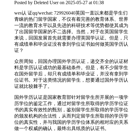
Posted by
Deleted User
on 2025-05-27 at 01:38
wes认 证qq/wechat: 729926040英国一直以来都是学生们
青睐的热门留学国家，不仅有着完善的教育体系、世界
一流的教育水平以及先进的科研技术等优势都使其成为
了出国留学国家的不二选择。当然，对于在英国留学生
来说，回国发展首先就需要办理英国学认证。但是，只
有成绩单和毕业证没有拿到学位证书如何做英国学历认
证？
众所周知，回国办理国外学历认证，递交齐全的认证材
料是学历认证成功的最基础条件。但是，有不少留学生
在国外留学后，却只有成绩单和毕业证，并没有拿到学
位证书。对于这类情况的留学生，想要通过国外学历认
证就比较棘手了。
国外学历认证是国家教育部针对留学生所开展的一项学
历学位的鉴定工作，通过对留学生所取得的学历学位证
书的真实有效性的甄别，鉴别留学生所取得的学历学位
的颁发机构的合法性，从而判定留学生所取得的学历学
位的真实性，并与我国的学历学位体系的相对应的关系
做一个权威的确认，最终出具纸质的认证书。