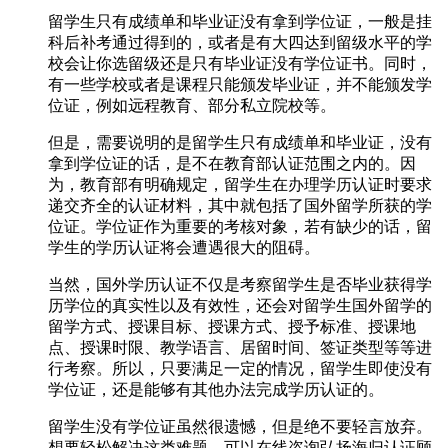
留学生只有成绩单和毕业证没有拿到学位证，一般是挂
科后补考通过得到的，或者是有大四达到留级水平的学
校会让你选留级还是只有毕业证没有学位证书。同时，
有一些学校或者是课程只能颁发毕业证，并不能颁发学
位证，例如远程教育、部分私立院校等。
但是，需要说明的是留学生只有成绩单和毕业证，没有
拿到学位证的话，是不在教育部认证范围之内的。因
为，教育部有明确规定，留学生在办理学历认证时要求
递交齐全的认证材料，其中就包括了国外留学所获的学
位证。学位证作为重要的考核对象，若有缺少的话，留
学生的学历认证将会遭遇很大的阻碍。
当然，国外学历认证不仅是考察留学生是否毕业获得学
历学位的真实性以及有效性，还会对留学生国外留学的
留学方式、授课目标、授课方式、授予标准、授课地
点、授课时限、教学语言、居留时间、签证类型等等进
行考察。所以，只要满足一定的情况，留学生即使没有
学位证，还是能够有其他办法完成学历认证的。
留学生没有学位证虽然很遗憾，但是绝不要轻言放弃。
想要轻松解决这类难题，可以在线咨询弘扬海归认证顾