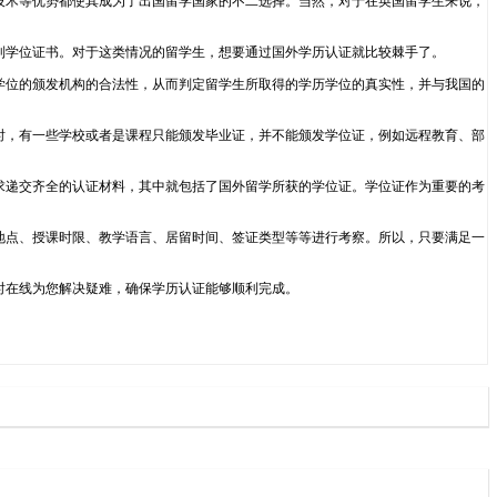
进的科研技术等优势都使其成为了出国留学国家的不二选择。当然，对于在英国留学生来说，
到学位证书。对于这类情况的留学生，想要通过国外学历认证就比较棘手了。
学位的颁发机构的合法性，从而判定留学生所取得的学历学位的真实性，并与我国的
时，有一些学校或者是课程只能颁发毕业证，并不能颁发学位证，例如远程教育、部
求递交齐全的认证材料，其中就包括了国外留学所获的学位证。学位证作为重要的考
地点、授课时限、教学语言、居留时间、签证类型等等进行考察。所以，只要满足一
24小时在线为您解决疑难，确保学历认证能够顺利完成。