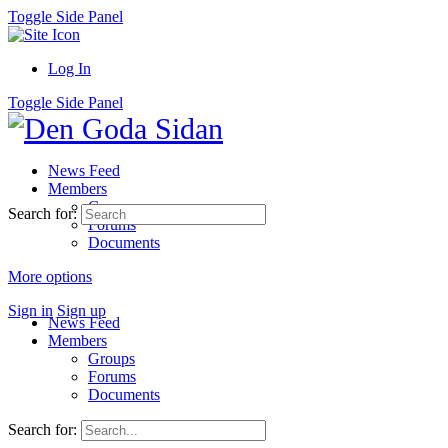
Toggle Side Panel
Log In
Toggle Side Panel
News Feed
Members
Groups
Search for:
Forums
Documents
More options
Sign in
Sign up
News Feed
Members
Groups
Forums
Documents
Search for: