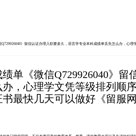
Q729926040》留信认证办理入职要多久，语言学专业本科成绩单丢失怎么办，
单《微信Q729926040》
么办，心理学文凭等级排列顺
证书最快几天可以做好《留服