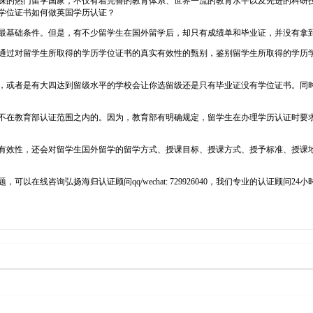
以来都是学生们青睐的热门留学国家，不仅有着完善的教育体系、世界一流的教育水平以及先
学位证书如何做英国学历认证？
最基础条件。但是，有不少留学生在国外留学后，却只有成绩单和毕业证，并没有拿
通过对留学生所取得的学历学位证书的真实有效性的甄别，鉴别留学生所取得的学历
，或者是有大四达到留级水平的学校会让你选留级还是只有毕业证没有学位证书。同
不在教育部认证范围之内的。因为，教育部有明确规定，留学生在办理学历认证时要
有效性，还会对留学生国外留学的留学方式、授课目标、授课方式、授予标准、授课
在线咨询弘扬海归认证顾问qq/wechat: 729926040，我们专业的认证顾问