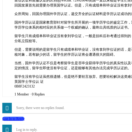
留信认证和留服认证的区别qq/wechat: 729926040英国一直
回国发展首先就需要办理英国学认证。但是，只有成绩单和毕业证没有拿到
众所周知，回国办理国外学历认证，递交齐全的认证材料是学历认证成功的
国外学历认证是国家教育部针对留学生所开展的一项学历学位的鉴定工作，
学历学位体系的相对应的关系做一个权威的确认，最终出具纸质的认证书。
留学生只有成绩单和毕业证没有拿到学位证，一般是挂科后补考通过得到的
分私立院校等。
但是，需要说明的是留学生只有成绩单和毕业证，没有拿到学位证的话，是
核对象，若有缺少的话，留学生的学历认证将会遭遇很大的阻碍。
当然，国外学历认证不仅是考察留学生是否毕业获得学历学位的真实性以及
定的情况，留学生即使没有学位证，还是能够有其他办法完成学历认证的。
留学生没有学位证虽然很遗憾，但是绝不要轻言放弃。想要轻松解决这类难题，可以
英国学士学位认 证
0B8F2423132
1 Member
·
0 Replies
Sorry, there were no replies found.
Log In to Reply
Log in to reply.