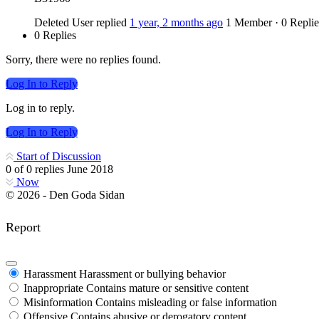
Deleted User
replied
1 year, 2 months ago
1 Member
·
0 Replie
0 Replies
Sorry, there were no replies found.
Log In to Reply
Log in to reply.
Log In to Reply
Start of Discussion
0
of
0
replies
June 2018
Now
© 2026 - Den Goda Sidan
Report
Harassment
Harassment or bullying behavior
Inappropriate
Contains mature or sensitive content
Misinformation
Contains misleading or false information
Offensive
Contains abusive or derogatory content