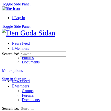
Toggle Side Panel
Log In
Toggle Side Panel
News Feed
Members
Groups
Search for:
Forums
Documents
More options
Sign in
Sign up
News Feed
Members
Groups
Forums
Documents
Search for: