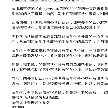
Posted by
Deleted User
on 2025-05-28 at 07:38
留服和留信的区别qq/wechat: 729926040
学国家的不二选择。当然，对于在英国留学生来说，回国
众所周知，回国办理国外学历认证，递交齐全的认证材料
情况的留学生，想要通过国外学历认证就比较棘手了。
国外学历认证是国家教育部针对留学生所开展的一项学历
性，从而判定留学生所取得的学历学位的真实性，并与我
留学生只有成绩单和毕业证没有拿到学位证，一般是挂科
课程只能颁发毕业证，并不能颁发学位证，例如远程教育
但是，需要说明的是留学生只有成绩单和毕业证，没有拿
料，其中就包括了国外留学所获的学位证。学位证作为重
当然，国外学历认证不仅是考察留学生是否毕业获得学历
语言、居留时间、签证类型等等进行考察。所以，只要满
留学生没有学位证虽然很遗憾，但是绝不要轻言放弃。想要轻松
确保学历认证能够顺利完成。
留信认证办理时间多久
B31960