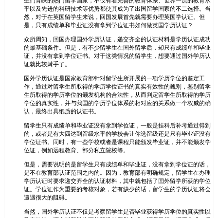
生们青睐的热门留学国家，不仅有着完善的教育体系、世界一流的教育水
平以及先进的科研技术等优势都使其成为了出国留学国家的不二选择。当
然，对于在英国留学生来说，回国发展首先就需要办理英国学认证。但
是，只有成绩单和毕业证没有拿到学位证书如何做英国学历认证？
众所周知，回国办理国外学历认证，递交齐全的认证材料是学历认证成功
的最基础条件。但是，有不少留学生在国外留学后，却只有成绩单和毕业
证，并没有拿到学位证书。对于这类情况的留学生，想要通过国外学历认
证就比较棘手了。
国外学历认证是国家教育部针对留学生所开展的一项学历学位的鉴定工
作，通过对留学生所取得的学历学位证书的真实有效性的甄别，鉴别留学
生所取得的学历学位的颁发机构的合法性，从而判定留学生所取得的学历
学位的真实性，并与我国的学历学位体系的相对应的关系做一个权威的确
认，最终出具纸质的认证书。
留学生只有成绩单和毕业证没有拿到学位证，一般是挂科后补考通过得到
的，或者是有大四达到留级水平的学校会让你选留级还是只有毕业证没有
学位证书。同时，有一些学校或者是课程只能颁发毕业证，并不能颁发学
位证，例如远程教育、部分私立院校等。
但是，需要说明的是留学生只有成绩单和毕业证，没有拿到学位证的话，
是不在教育部认证范围之内的。因为，教育部有明确规定，留学生在办理
学历认证时要求递交齐全的认证材料，其中就包括了国外留学所获的学位
证。学位证作为重要的考核对象，若有缺少的话，留学生的学历认证将会
遭遇很大的阻碍。
当然，国外学历认证不仅是考察留学生是否毕业获得学历学位的真实性以