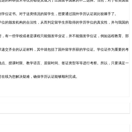
水平以及先进的科研技术等优势都使其成为了出国留学国家的不二选择。当然，对于在英国留
到学位证书。对于这类情况的留学生，想要通过国外学历认证就比较棘手了。
学位的颁发机构的合法性，从而判定留学生所取得的学历学位的真实性，并与我国的
时，有一些学校或者是课程只能颁发毕业证，并不能颁发学位证，例如远程教育、部
求递交齐全的认证材料，其中就包括了国外留学所获的学位证。学位证作为重要的考
地点、授课时限、教学语言、居留时间、签证类型等等进行考察。所以，只要满足一
24小时在线为您解决疑难，确保学历认证能够顺利完成。