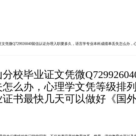
文凭微Q729926040留信认证办理入职要多久，语言学专业本科成绩单丢失怎么
校毕业证文凭微Q7299260
失怎么办，心理学文凭等级排
业证书最快几天可以做好《国