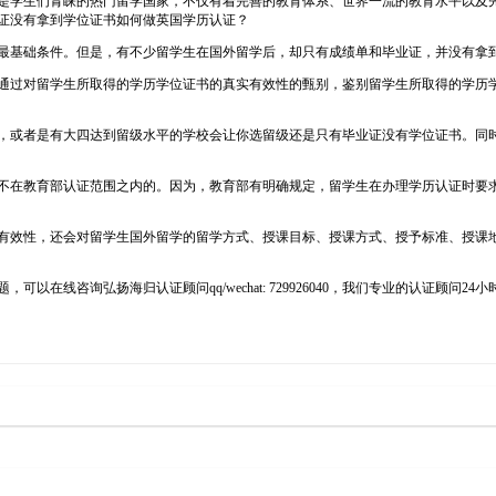
0英国一直以来都是学生们青睐的热门留学国家，不仅有着完善的教育体系、世界一流的教育
证没有拿到学位证书如何做英国学历认证？
最基础条件。但是，有不少留学生在国外留学后，却只有成绩单和毕业证，并没有拿
通过对留学生所取得的学历学位证书的真实有效性的甄别，鉴别留学生所取得的学历
，或者是有大四达到留级水平的学校会让你选留级还是只有毕业证没有学位证书。同
不在教育部认证范围之内的。因为，教育部有明确规定，留学生在办理学历认证时要
有效性，还会对留学生国外留学的留学方式、授课目标、授课方式、授予标准、授课
在线咨询弘扬海归认证顾问qq/wechat: 729926040，我们专业的认证顾问