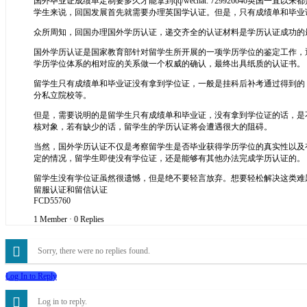
国外毕业证成绩单定制要多久才能拿到qq/wechat: 72992604
学生来说，回国发展首先就需要办理英国学认证。但是，只有成绩单和毕业
众所周知，回国办理国外学历认证，递交齐全的认证材料是学历认证成功的
国外学历认证是国家教育部针对留学生所开展的一项学历学位的鉴定工作，
学历学位体系的相对应的关系做一个权威的确认，最终出具纸质的认证书。
留学生只有成绩单和毕业证没有拿到学位证，一般是挂科后补考通过得到的
分私立院校等。
但是，需要说明的是留学生只有成绩单和毕业证，没有拿到学位证的话，是
核对象，若有缺少的话，留学生的学历认证将会遭遇很大的阻碍。
当然，国外学历认证不仅是考察留学生是否毕业获得学历学位的真实性以及
定的情况，留学生即使没有学位证，还是能够有其他办法完成学历认证的。
留学生没有学位证虽然很遗憾，但是绝不要轻言放弃。想要轻松解决这类难题，可以
留服认证和留信认证
FCD55760
1 Member
·
0 Replies
Sorry, there were no replies found.
Log In to Reply
Log in to reply.