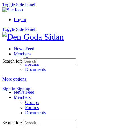
Toggle Side Panel
Log In
Toggle Side Panel
News Feed
Members
Groups
Search for:
Forums
Documents
More options
Sign in
Sign up
News Feed
Members
Groups
Forums
Documents
Search for: