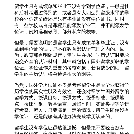
留学生只有成绩单和毕业证没有拿到学位证，一般是挂
科后补考通过得到的，或者是有大四达到留级水平的学
校会让你选留级还是只有毕业证没有学位证书。同时，
有一些学校或者是课程只能颁发毕业证，并不能颁发学
位证，例如远程教育、部分私立院校等。
但是，需要说明的是留学生只有成绩单和毕业证，没有
拿到学位证的话，是不在教育部认证范围之内的。因
为，教育部有明确规定，留学生在办理学历认证时要求
递交齐全的认证材料，其中就包括了国外留学所获的学
位证。学位证作为重要的考核对象，若有缺少的话，留
学生的学历认证将会遭遇很大的阻碍。
当然，国外学历认证不仅是考察留学生是否毕业获得学
历学位的真实性以及有效性，还会对留学生国外留学的
留学方式、授课目标、授课方式、授予标准、授课地
点、授课时限、教学语言、居留时间、签证类型等等进
行考察。所以，只要满足一定的情况，留学生即使没有
学位证，还是能够有其他办法完成学历认证的。
留学生没有学位证虽然很遗憾，但是绝不要轻言放弃。
想要轻松解决这类难题，可以在线咨询弘扬海归认证顾