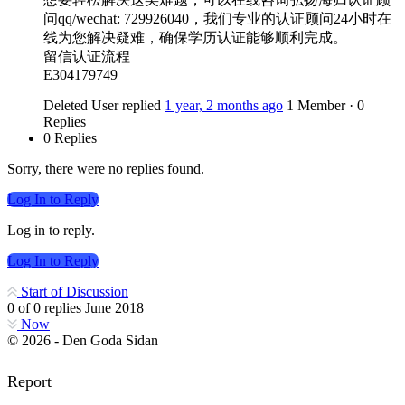
问qq/wechat: 729926040，我们专业的认证顾问24小时在
线为您解决疑难，确保学历认证能够顺利完成。
留信认证流程
E304179749
Deleted User
replied
1 year, 2 months ago
1 Member
·
0
Replies
0 Replies
Sorry, there were no replies found.
Log In to Reply
Log in to reply.
Log In to Reply
Start of Discussion
0
of
0
replies
June 2018
Now
© 2026 - Den Goda Sidan
Report