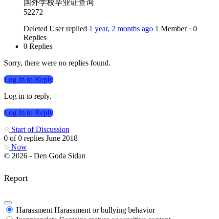
国外学校毕业证查询
52272
Deleted User
replied
1 year, 2 months ago
1 Member
·
0
Replies
0 Replies
Sorry, there were no replies found.
Log In to Reply
Log in to reply.
Log In to Reply
Start of Discussion
0
of
0
replies
June 2018
Now
© 2026 - Den Goda Sidan
Report
Harassment
Harassment or bullying behavior