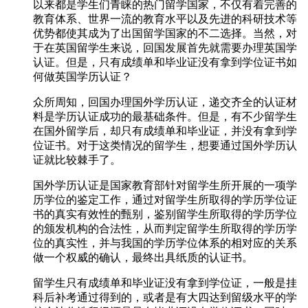
以来都是学生们青睐的热门留学国家，不仅有着完善的
教育体系、世界一流的教育水平以及先进的科研技术等
优势都使其成为了出国留学国家的不二选择。当然，对
于在英国留学生来说，回国发展首先就需要办理英国学
认证。但是，只有成绩单和毕业证没有拿到学位证书如
何做英国学历认证？
众所周知，回国办理国外学历认证，递交齐全的认证材
料是学历认证成功的最基础条件。但是，有不少留学生
在国外留学后，却只有成绩单和毕业证，并没有拿到学
位证书。对于这类情况的留学生，想要通过国外学历认
证就比较棘手了。
国外学历认证是国家教育部针对留学生所开展的一项学
历学位的鉴定工作，通过对留学生所取得的学历学位证
书的真实有效性的甄别，鉴别留学生所取得的学历学位
的颁发机构的合法性，从而判定留学生所取得的学历学
位的真实性，并与我国的学历学位体系的相对应的关系
做一个权威的确认，最终出具纸质的认证书。
留学生只有成绩单和毕业证没有拿到学位证，一般是挂
科后补考通过得到的，或者是有大四达到留级水平的学