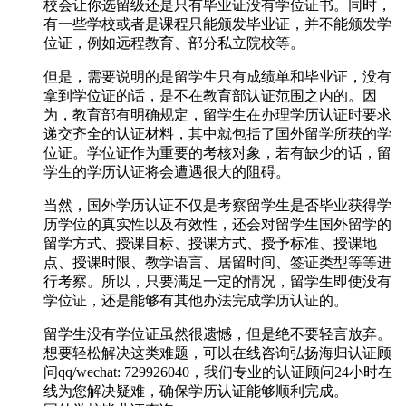
校会让你选留级还是只有毕业证没有学位证书。同时，
有一些学校或者是课程只能颁发毕业证，并不能颁发学
位证，例如远程教育、部分私立院校等。
但是，需要说明的是留学生只有成绩单和毕业证，没有
拿到学位证的话，是不在教育部认证范围之内的。因
为，教育部有明确规定，留学生在办理学历认证时要求
递交齐全的认证材料，其中就包括了国外留学所获的学
位证。学位证作为重要的考核对象，若有缺少的话，留
学生的学历认证将会遭遇很大的阻碍。
当然，国外学历认证不仅是考察留学生是否毕业获得学
历学位的真实性以及有效性，还会对留学生国外留学的
留学方式、授课目标、授课方式、授予标准、授课地
点、授课时限、教学语言、居留时间、签证类型等等进
行考察。所以，只要满足一定的情况，留学生即使没有
学位证，还是能够有其他办法完成学历认证的。
留学生没有学位证虽然很遗憾，但是绝不要轻言放弃。
想要轻松解决这类难题，可以在线咨询弘扬海归认证顾
问qq/wechat: 729926040，我们专业的认证顾问24小时在
线为您解决疑难，确保学历认证能够顺利完成。