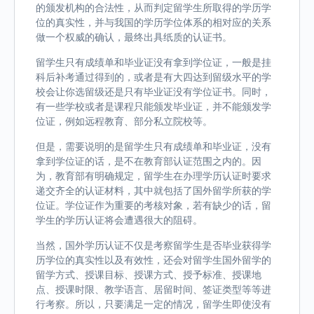
的颁发机构的合法性，从而判定留学生所取得的学历学
位的真实性，并与我国的学历学位体系的相对应的关系
做一个权威的确认，最终出具纸质的认证书。
留学生只有成绩单和毕业证没有拿到学位证，一般是挂
科后补考通过得到的，或者是有大四达到留级水平的学
校会让你选留级还是只有毕业证没有学位证书。同时，
有一些学校或者是课程只能颁发毕业证，并不能颁发学
位证，例如远程教育、部分私立院校等。
但是，需要说明的是留学生只有成绩单和毕业证，没有
拿到学位证的话，是不在教育部认证范围之内的。因
为，教育部有明确规定，留学生在办理学历认证时要求
递交齐全的认证材料，其中就包括了国外留学所获的学
位证。学位证作为重要的考核对象，若有缺少的话，留
学生的学历认证将会遭遇很大的阻碍。
当然，国外学历认证不仅是考察留学生是否毕业获得学
历学位的真实性以及有效性，还会对留学生国外留学的
留学方式、授课目标、授课方式、授予标准、授课地
点、授课时限、教学语言、居留时间、签证类型等等进
行考察。所以，只要满足一定的情况，留学生即使没有