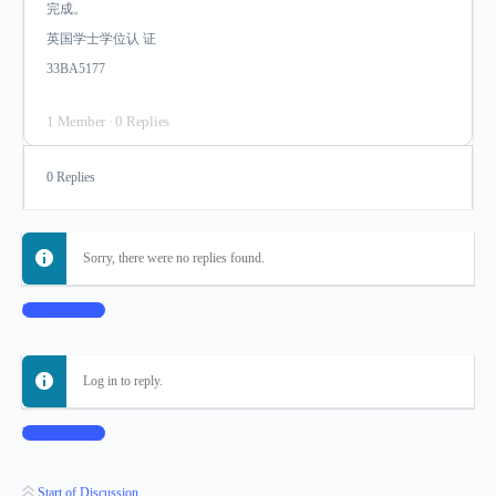
完成。
英国学士学位认 证
33BA5177
1 Member
·
0 Replies
0 Replies
Sorry, there were no replies found.
Log In to Reply
Log in to reply.
Log In to Reply
Start of Discussion