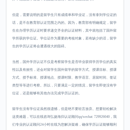
但是，需要说明的是留学生只有成绩单和毕业证，没有拿到学位证的
话，是不在教育部认证范围之内的。因为，教育部有明确规定，留学
生在办理学历认证时要求递交齐全的认证材料，其中就包括了国外留
学所获的学位证。学位证作为重要的考核对象，若有缺少的话，留学
生的学历认证将会遭遇很大的阻碍。
当然，国外学历认证不仅是考察留学生是否毕业获得学历学位的真实
性以及有效性，还会对留学生国外留学的留学方式、授课目标、授课
方式、授予标准、授课地点、授课时限、教学语言、居留时间、签证
类型等等进行考察。所以，只要满足一定的情况，留学生即使没有学
位证，还是能够有其他办法完成学历认证的。
留学生没有学位证虽然很遗憾，但是绝不要轻言放弃。想要轻松解决
这类难题，可以在线咨询弘扬海归认证顾问qq/wechat: 729926040，我
们专业的认证顾问24小时在线为您解决疑难，确保学历认证能够顺利