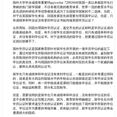
国外大学毕业成绩单重要吗qq/wechat: 729926040英国一直以来都是学生们
青睐的热门留学国家，不仅有着完善的教育体系、世界一流的教育水平以
及先进的科研技术等优势都使其成为了出国留学国家的不二选择。当然，
对于在英国留学生来说，回国发展首先就需要办理英国学认证。但是，只
有成绩单和毕业证没有拿到学位证书如何做英国学历认证？
众所周知，回国办理国外学历认证，递交齐全的认证材料是学历认证成功
的最基础条件。但是，有不少留学生在国外留学后，却只有成绩单和毕业
证，并没有拿到学位证书。对于这类情况的留学生，想要通过国外学历认
证就比较棘手了。
国外学历认证是国家教育部针对留学生所开展的一项学历学位的鉴定工
作，通过对留学生所取得的学历学位证书的真实有效性的甄别，鉴别留学
生所取得的学历学位的颁发机构的合法性，从而判定留学生所取得的学历
学位的真实性，并与我国的学历学位体系的相对应的关系做一个权威的确
认，最终出具纸质的认证书。
留学生只有成绩单和毕业证没有拿到学位证，一般是挂科后补考通过得到
的，或者是有大四达到留级水平的学校会让你选留级还是只有毕业证没有
学位证书。同时，有一些学校或者是课程只能颁发毕业证，并不能颁发学
位证，例如远程教育、部分私立院校等。
但是，需要说明的是留学生只有成绩单和毕业证，没有拿到学位证的话，
是不在教育部认证范围之内的。因为，教育部有明确规定，留学生在办理
学历认证时要求递交齐全的认证材料，其中就包括了国外留学所获的学位
证。学位证作为重要的考核对象，若有缺少的话，留学生的学历认证将会
遭遇很大的阻碍。