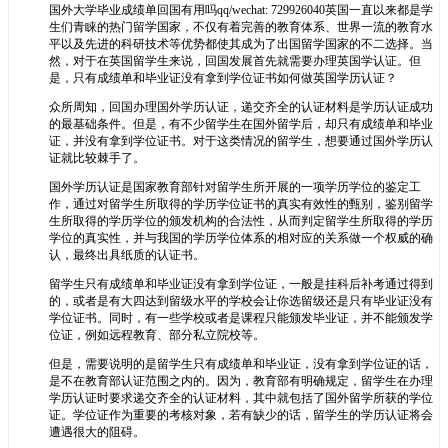
国外大学毕业成绩单回国有用吗qq/wechat: 729926040英国一直以来都是学
生们青睐的热门留学国家，不仅有着完善的教育体系、世界一流的教育水
平以及先进的科研技术等优势都使其成为了出国留学国家的不二选择。当
然，对于在英国留学生来说，回国发展首先就需要办理英国学认证。但
是，只有成绩单和毕业证没有拿到学位证书如何做英国学历认证？
众所周知，回国办理国外学历认证，递交齐全的认证材料是学历认证成功
的最基础条件。但是，有不少留学生在国外留学后，却只有成绩单和毕业
证，并没有拿到学位证书。对于这类情况的留学生，想要通过国外学历认
证就比较棘手了。
国外学历认证是国家教育部针对留学生所开展的一项学历学位的鉴定工
作，通过对留学生所取得的学历学位证书的真实有效性的甄别，鉴别留学
生所取得的学历学位的颁发机构的合法性，从而判定留学生所取得的学历
学位的真实性，并与我国的学历学位体系的相对应的关系做一个权威的确
认，最终出具纸质的认证书。
留学生只有成绩单和毕业证没有拿到学位证，一般是挂科后补考通过得到
的，或者是有大四达到留级水平的学校会让你选留级还是只有毕业证没有
学位证书。同时，有一些学校或者是课程只能颁发毕业证，并不能颁发学
位证，例如远程教育、部分私立院校等。
但是，需要说明的是留学生只有成绩单和毕业证，没有拿到学位证的话，
是不在教育部认证范围之内的。因为，教育部有明确规定，留学生在办理
学历认证时要求递交齐全的认证材料，其中就包括了国外留学所获的学位
证。学位证作为重要的考核对象，若有缺少的话，留学生的学历认证将会
遭遇很大的阻碍。