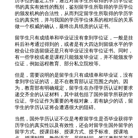
历学位的鉴定工作，通过对留学生所取得的学历学位证
书的真实有效性的甄别，鉴别留学生所取得的学历学位
的颁发机构的合法性，从而判定留学生所取得的学历学
位的真实性，并与我国的学历学位体系的相对应的关系
做一个权威的确认，最终出具纸质的认证书。
留学生只有成绩单和毕业证没有拿到学位证，一般是挂
科后补考通过得到的，或者是有大四达到留级水平的学
校会让你选留级还是只有毕业证没有学位证书。同时，
有一些学校或者是课程只能颁发毕业证，并不能颁发学
位证，例如远程教育、部分私立院校等。
但是，需要说明的是留学生只有成绩单和毕业证，没有
拿到学位证的话，是不在教育部认证范围之内的。因
为，教育部有明确规定，留学生在办理学历认证时要求
递交齐全的认证材料，其中就包括了国外留学所获的学
位证。学位证作为重要的考核对象，若有缺少的话，留
学生的学历认证将会遭遇很大的阻碍。
当然，国外学历认证不仅是考察留学生是否毕业获得学
历学位的真实性以及有效性，还会对留学生国外留学的
留学方式、授课目标、授课方式、授予标准、授课地