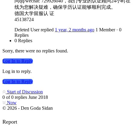
问qq/wechat: 729926040，我们专业的认证顾问24小时在
线为您解决疑难，确保学历认证能够顺利完成。
德国大学留服认 证
45138724
Deleted User
replied
1 year, 2 months ago
1 Member
·
0
Replies
0 Replies
Sorry, there were no replies found.
Log In to Reply
Log in to reply.
Log In to Reply
Start of Discussion
0
of
0
replies
June 2018
Now
© 2026 - Den Goda Sidan
Report