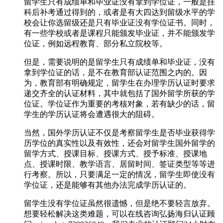
留学生只有成绩单和毕业证没有拿到学位证，一般是挂
科后补考通过得到的，或者是有大四达到留级水平的学
校会让你选留级还是只有毕业证没有学位证书。同时，
有一些学校或者是课程只能颁发毕业证，并不能颁发学
位证，例如远程教育、部分私立院校等。
但是，需要说明的是留学生只有成绩单和毕业证，没有
拿到学位证的话，是不在教育部认证范围之内的。因
为，教育部有明确规定，留学生在办理学历认证时要求
递交齐全的认证材料，其中就包括了国外留学所获的学
位证。学位证作为重要的考核对象，若有缺少的话，留
学生的学历认证将会遭遇很大的阻碍。
当然，国外学历认证不仅是考察留学生是否毕业获得学
历学位的真实性以及有效性，还会对留学生国外留学的
留学方式、授课目标、授课方式、授予标准、授课地
点、授课时限、教学语言、居留时间、签证类型等等进
行考察。所以，只要满足一定的情况，留学生即使没有
学位证，还是能够有其他办法完成学历认证的。
留学生没有学位证虽然很遗憾，但是绝不要轻言放弃。
想要轻松解决这类难题，可以在线咨询弘扬海归认证顾