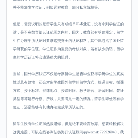
并不能颁发学位证，例如远程教育、部分私立院校等。
但是，需要说明的是留学生只有成绩单和毕业证，没有拿到学位证的
话，是不在教育部认证范围之内的。因为，教育部有明确规定，留学
生在办理学历认证时要求递交齐全的认证材料，其中就包括了国外留
学所获的学位证。学位证作为重要的考核对象，若有缺少的话，留学
生的学历认证将会遭遇很大的阻碍。
当然，国外学历认证不仅是考察留学生是否毕业获得学历学位的真实
性以及有效性，还会对留学生国外留学的留学方式、授课目标、授课
方式、授予标准、授课地点、授课时限、教学语言、居留时间、签证
类型等等进行考察。所以，只要满足一定的情况，留学生即使没有学
位证，还是能够有其他办法完成学历认证的。
留学生没有学位证虽然很遗憾，但是绝不要轻言放弃。想要轻松解决
这类难题，可以在线咨询弘扬海归认证顾问qq/wechat: 729926040，我