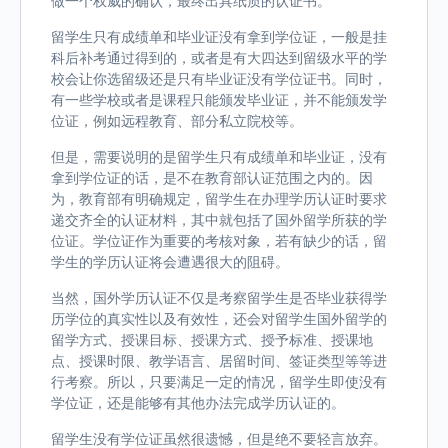
做一个权威的确认，最终出具纸质的认证书。
留学生只有成绩单和毕业证没有拿到学位证，一般是挂
科后补考通过得到的，或者是有大四达到留级水平的学
校会让你选留级还是只有毕业证没有学位证书。同时，
有一些学校或者是课程只能颁发毕业证，并不能颁发学
位证，例如远程教育、部分私立院校等。
但是，需要说明的是留学生只有成绩单和毕业证，没有
拿到学位证的话，是不在教育部认证范围之内的。因
为，教育部有明确规定，留学生在办理学历认证时要求
递交齐全的认证材料，其中就包括了国外留学所获的学
位证。学位证作为重要的考核对象，若有缺少的话，留
学生的学历认证将会遭遇很大的阻碍。
当然，国外学历认证不仅是考察留学生是否毕业获得学
历学位的真实性以及有效性，还会对留学生国外留学的
留学方式、授课目标、授课方式、授予标准、授课地
点、授课时限、教学语言、居留时间、签证类型等等进
行考察。所以，只要满足一定的情况，留学生即使没有
学位证，还是能够有其他办法完成学历认证的。
留学生没有学位证虽然很遗憾，但是绝不要轻言放弃。