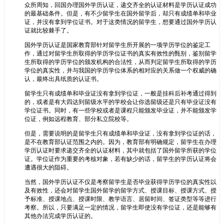
众所周知，回国办理国外学历认证，递交齐全的认证材料是学历认证成功
的最基础条件。但是，有不少留学生在国外留学后，却只有成绩单和毕业
证，并没有拿到学位证书。对于这类情况的留学生，想要通过国外学历认
证就比较棘手了。
国外学历认证是国家教育部针对留学生所开展的一项学历学位的鉴定工
作，通过对留学生所取得的学历学位证书的真实有效性的甄别，鉴别留学
生所取得的学历学位的颁发机构的合法性，从而判定留学生所取得的学历
学位的真实性，并与我国的学历学位体系的相对应的关系做一个权威的确
认，最终出具纸质的认证书。
留学生只有成绩单和毕业证没有拿到学位证，一般是挂科后补考通过得到
的，或者是有大四达到留级水平的学校会让你选留级还是只有毕业证没有
学位证书。同时，有一些学校或者是课程只能颁发毕业证，并不能颁发学
位证，例如远程教育、部分私立院校等。
但是，需要说明的是留学生只有成绩单和毕业证，没有拿到学位证的话，
是不在教育部认证范围之内的。因为，教育部有明确规定，留学生在办理
学历认证时要求递交齐全的认证材料，其中就包括了国外留学所获的学位
证。学位证作为重要的考核对象，若有缺少的话，留学生的学历认证将会
遭遇很大的阻碍。
当然，国外学历认证不仅是考察留学生是否毕业获得学历学位的真实性以
及有效性，还会对留学生国外留学的留学方式、授课目标、授课方式、授
予标准、授课地点、授课时限、教学语言、居留时间、签证类型等等进行
考察。所以，只要满足一定的情况，留学生即使没有学位证，还是能够有
其他办法完成学历认证的。