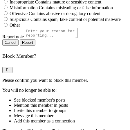
Inappropriate
Contains mature or sensitive content
Misinformation
Contains misleading or false information
Offensive
Contains abusive or derogatory content
Suspicious
Contains spam, fake content or potential malware
Other
Report note
Report
Block Member?
Please confirm you want to block this member.
You will no longer be able to:
See blocked member's posts
Mention this member in posts
Invite this member to groups
Message this member
Add this member as a connection