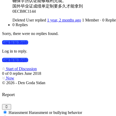
确保学历认证能够顺利完成。
国外毕业证成绩单定制要多久才能拿到
0ECB8C1144
Deleted User
replied
1 year, 2 months ago
1 Member
·
0 Replie
0 Replies
Sorry, there were no replies found.
Log In to Reply
Log in to reply.
Log In to Reply
Start of Discussion
0
of
0
replies
June 2018
Now
© 2026 - Den Goda Sidan
Report
Harassment
Harassment or bullying behavior