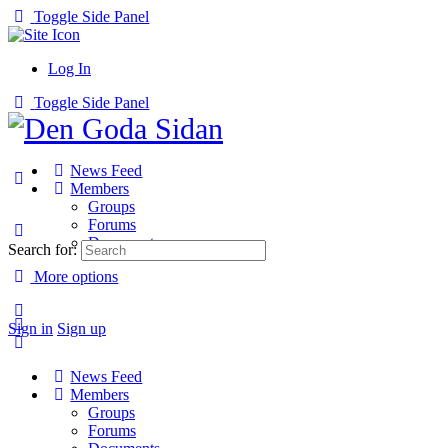
Toggle Side Panel
Log In
Toggle Side Panel
News Feed
Members
Groups
Forums
Documents
Search for:
More options
Sign in
Sign up
News Feed
Members
Groups
Forums