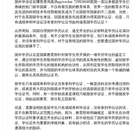
国外毕业证在哪里查询真伪qq/wechat: 729926040英国一直以来都是学生们
青睐的热门留学国家，不仅有着完善的教育体系、世界一流的教育水平以
及先进的科研技术等优势都使其成为了出国留学国家的不二选择。当然，
对于在英国留学生来说，回国发展首先就需要办理英国学认证。但是，只
有成绩单和毕业证没有拿到学位证书如何做英国学历认证？
众所周知，回国办理国外学历认证，递交齐全的认证材料是学历认证成功
的最基础条件。但是，有不少留学生在国外留学后，却只有成绩单和毕业
证，并没有拿到学位证书。对于这类情况的留学生，想要通过国外学历认
证就比较棘手了。
国外学历认证是国家教育部针对留学生所开展的一项学历学位的鉴定工
作，通过对留学生所取得的学历学位证书的真实有效性的甄别，鉴别留学
生所取得的学历学位的颁发机构的合法性，从而判定留学生所取得的学历
学位的真实性，并与我国的学历学位体系的相对应的关系做一个权威的确
认，最终出具纸质的认证书。
留学生只有成绩单和毕业证没有拿到学位证，一般是挂科后补考通过得到
的，或者是有大四达到留级水平的学校会让你选留级还是只有毕业证没有
学位证书。同时，有一些学校或者是课程只能颁发毕业证，并不能颁发学
位证，例如远程教育、部分私立院校等。
但是，需要说明的是留学生只有成绩单和毕业证，没有拿到学位证的话，
是不在教育部认证范围之内的。因为，教育部有明确规定，留学生在办理
学历认证时要求递交齐全的认证材料，其中就包括了国外留学所获的学位
证。学位证作为重要的考核对象，若有缺少的话，留学生的学历认证将会
遭遇很大的阻碍。