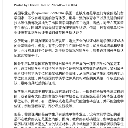
Posted by
Deleted User
on 2025-05-27 at 09:41
英国毕业证书qq/wechat: 729926040英国一直以来都是学生们青睐的热门留
学国家，不仅有着完善的教育体系、世界一流的教育水平以及先进的科研
技术等优势都使其成为了出国留学国家的不二选择。当然，对于在英国留
学生来说，回国发展首先就需要办理英国学认证。但是，只有成绩单和毕
业证没有拿到学位证书如何做英国学历认证？
众所周知，回国办理国外学历认证，递交齐全的认证材料是学历认证成功
的最基础条件。但是，有不少留学生在国外留学后，却只有成绩单和毕业
证，并没有拿到学位证书。对于这类情况的留学生，想要通过国外学历认
证就比较棘手了。
国外学历认证是国家教育部针对留学生所开展的一项学历学位的鉴定工
作，通过对留学生所取得的学历学位证书的真实有效性的甄别，鉴别留学
生所取得的学历学位的颁发机构的合法性，从而判定留学生所取得的学历
学位的真实性，并与我国的学历学位体系的相对应的关系做一个权威的确
认，最终出具纸质的认证书。
留学生只有成绩单和毕业证没有拿到学位证，一般是挂科后补考通过得到
的，或者是有大四达到留级水平的学校会让你选留级还是只有毕业证没有
学位证书。同时，有一些学校或者是课程只能颁发毕业证，并不能颁发学
位证，例如远程教育、部分私立院校等。
但是，需要说明的是留学生只有成绩单和毕业证，没有拿到学位证的话，
是不在教育部认证范围之内的。因为，教育部有明确规定，留学生在办理
学历认证时要求递交齐全的认证材料，其中就包括了国外留学所获的学位