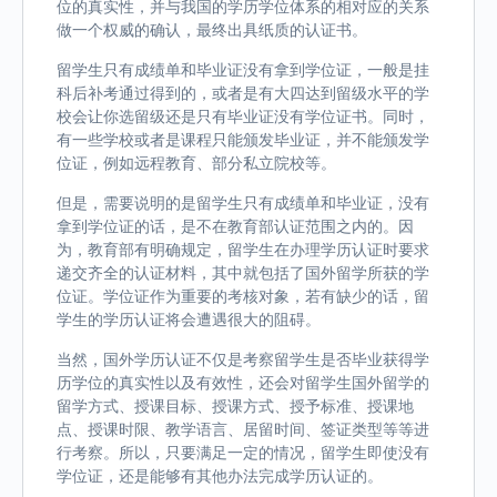
位的真实性，并与我国的学历学位体系的相对应的关系
做一个权威的确认，最终出具纸质的认证书。
留学生只有成绩单和毕业证没有拿到学位证，一般是挂
科后补考通过得到的，或者是有大四达到留级水平的学
校会让你选留级还是只有毕业证没有学位证书。同时，
有一些学校或者是课程只能颁发毕业证，并不能颁发学
位证，例如远程教育、部分私立院校等。
但是，需要说明的是留学生只有成绩单和毕业证，没有
拿到学位证的话，是不在教育部认证范围之内的。因
为，教育部有明确规定，留学生在办理学历认证时要求
递交齐全的认证材料，其中就包括了国外留学所获的学
位证。学位证作为重要的考核对象，若有缺少的话，留
学生的学历认证将会遭遇很大的阻碍。
当然，国外学历认证不仅是考察留学生是否毕业获得学
历学位的真实性以及有效性，还会对留学生国外留学的
留学方式、授课目标、授课方式、授予标准、授课地
点、授课时限、教学语言、居留时间、签证类型等等进
行考察。所以，只要满足一定的情况，留学生即使没有
学位证，还是能够有其他办法完成学历认证的。