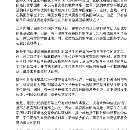
国外大学毕业证书模板qq/wechat: 729926040英国一直以来都是学生们青睐
的热门留学国家，不仅有着完善的教育体系、世界一流的教育水平以及先
进的科研技术等优势都使其成为了出国留学国家的不二选择。当然，对于
在英国留学生来说，回国发展首先就需要办理英国学认证。但是，只有成
绩单和毕业证没有拿到学位证书如何做英国学历认证？
众所周知，回国办理国外学历认证，递交齐全的认证材料是学历认证成功
的最基础条件。但是，有不少留学生在国外留学后，却只有成绩单和毕业
证，并没有拿到学位证书。对于这类情况的留学生，想要通过国外学历认
证就比较棘手了。
国外学历认证是国家教育部针对留学生所开展的一项学历学位的鉴定工
作，通过对留学生所取得的学历学位证书的真实有效性的甄别，鉴别留学
生所取得的学历学位的颁发机构的合法性，从而判定留学生所取得的学历
学位的真实性，并与我国的学历学位体系的相对应的关系做一个权威的确
认，最终出具纸质的认证书。
留学生只有成绩单和毕业证没有拿到学位证，一般是挂科后补考通过得到
的，或者是有大四达到留级水平的学校会让你选留级还是只有毕业证没有
学位证书。同时，有一些学校或者是课程只能颁发毕业证，并不能颁发学
位证，例如远程教育、部分私立院校等。
但是，需要说明的是留学生只有成绩单和毕业证，没有拿到学位证的话，
是不在教育部认证范围之内的。因为，教育部有明确规定，留学生在办理
学历认证时要求递交齐全的认证材料，其中就包括了国外留学所获的学位
证。学位证作为重要的考核对象，若有缺少的话，留学生的学历认证将会
遭遇很大的阻碍。