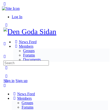
Toggle
Side
Panel
Log In
Toggle
Side
Panel
News Feed
Members
Groups
Forums
Documents
Search
for:
More
options
Sign in
Sign up
News Feed
Members
Groups
Forums