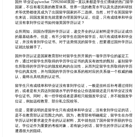
国外 毕业证qq/wechat: 729926040英国一直以来都是学生们青睐的热门留学
国家，不仅有着完善的教育体系、世界一流的教育水平以及先进的科研技
术等优势都使其成为了出国留学国家的不二选择。当然，对于在英国留学
生来说，回国发展首先就需要办理英国学认证。但是，只有成绩单和毕业
证没有拿到学位证书如何做英国学历认证？
众所周知，回国办理国外学历认证，递交齐全的认证材料是学历认证成功
的最基础条件。但是，有不少留学生在国外留学后，却只有成绩单和毕业
证，并没有拿到学位证书。对于这类情况的留学生，想要通过国外学历认
证就比较棘手了。
国外学历认证是国家教育部针对留学生所开展的一项学历学位的鉴定工
作，通过对留学生所取得的学历学位证书的真实有效性的甄别，鉴别留学
生所取得的学历学位的颁发机构的合法性，从而判定留学生所取得的学历
学位的真实性，并与我国的学历学位体系的相对应的关系做一个权威的确
认，最终出具纸质的认证书。
留学生只有成绩单和毕业证没有拿到学位证，一般是挂科后补考通过得到
的，或者是有大四达到留级水平的学校会让你选留级还是只有毕业证没有
学位证书。同时，有一些学校或者是课程只能颁发毕业证，并不能颁发学
位证，例如远程教育、部分私立院校等。
但是，需要说明的是留学生只有成绩单和毕业证，没有拿到学位证的话，
是不在教育部认证范围之内的。因为，教育部有明确规定，留学生在办理
学历认证时要求递交齐全的认证材料，其中就包括了国外留学所获的学位
证。学位证作为重要的考核对象，若有缺少的话，留学生的学历认证将会
遭遇很大的阻碍。