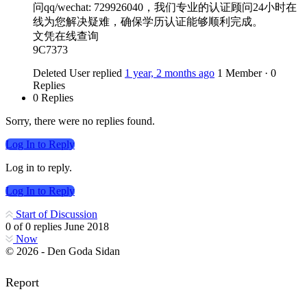
问qq/wechat: 729926040，我们专业的认证顾问24小时在
线为您解决疑难，确保学历认证能够顺利完成。
文凭在线查询
9C7373
Deleted User
replied
1 year, 2 months ago
1 Member
·
0
Replies
0 Replies
Sorry, there were no replies found.
Log In to Reply
Log in to reply.
Log In to Reply
Start of Discussion
0
of
0
replies
June 2018
Now
© 2026 - Den Goda Sidan
Report