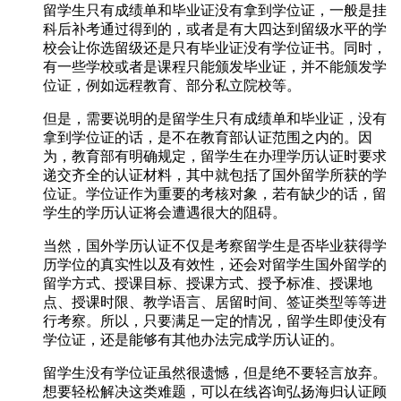
留学生只有成绩单和毕业证没有拿到学位证，一般是挂
科后补考通过得到的，或者是有大四达到留级水平的学
校会让你选留级还是只有毕业证没有学位证书。同时，
有一些学校或者是课程只能颁发毕业证，并不能颁发学
位证，例如远程教育、部分私立院校等。
但是，需要说明的是留学生只有成绩单和毕业证，没有
拿到学位证的话，是不在教育部认证范围之内的。因
为，教育部有明确规定，留学生在办理学历认证时要求
递交齐全的认证材料，其中就包括了国外留学所获的学
位证。学位证作为重要的考核对象，若有缺少的话，留
学生的学历认证将会遭遇很大的阻碍。
当然，国外学历认证不仅是考察留学生是否毕业获得学
历学位的真实性以及有效性，还会对留学生国外留学的
留学方式、授课目标、授课方式、授予标准、授课地
点、授课时限、教学语言、居留时间、签证类型等等进
行考察。所以，只要满足一定的情况，留学生即使没有
学位证，还是能够有其他办法完成学历认证的。
留学生没有学位证虽然很遗憾，但是绝不要轻言放弃。
想要轻松解决这类难题，可以在线咨询弘扬海归认证顾