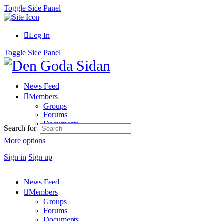
Toggle Side Panel
Log In
Toggle Side Panel
News Feed
Members
Groups
Forums
Documents
Search for:
More options
Sign in
Sign up
News Feed
Members
Groups
Forums
Documents