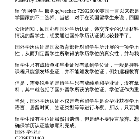
Posted by
Deleted User
on 2025-05-27 at 06:41
留 信 网学 生 服务qq/wechat: 7299260
学国家的不二选择。当然，对于在英国留学生来说，回国
众所周知，回国办理国外学历认证，递交齐全的认证材料
情况的留学生，想要通过国外学历认证就比较棘手了。
国外学历认证是国家教育部针对留学生所开展的一项学历
性，从而判定留学生所取得的学历学位的真实性，并与我
留学生只有成绩单和毕业证没有拿到学位证，一般是挂科
课程只能颁发毕业证，并不能颁发学位证，例如远程教育
但是，需要说明的是留学生只有成绩单和毕业证，没有拿
料，其中就包括了国外留学所获的学位证。学位证作为重
当然，国外学历认证不仅是考察留学生是否毕业获得学历
语言、居留时间、签证类型等等进行考察。所以，只要满
留学生没有学位证虽然很遗憾，但是绝不要轻言放弃。想要轻松
确保学历认证能够顺利完成。
国外 毕业证
C239EF31463