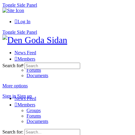
Toggle Side Panel
Log In
Toggle Side Panel
News Feed
Members
Groups
Search for:
Forums
Documents
More options
Sign in
Sign up
News Feed
Members
Groups
Forums
Documents
Search for: