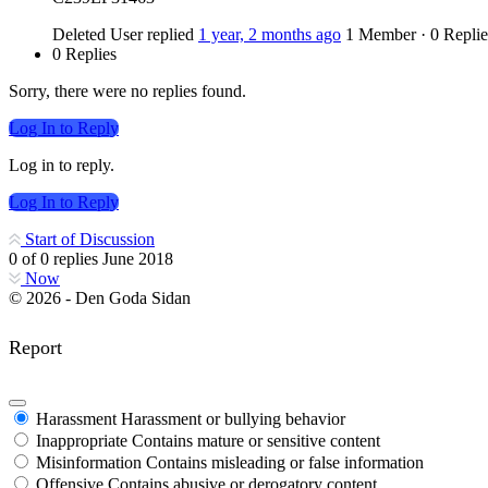
Deleted User
replied
1 year, 2 months ago
1 Member
·
0 Replie
0 Replies
Sorry, there were no replies found.
Log In to Reply
Log in to reply.
Log In to Reply
Start of Discussion
0
of
0
replies
June 2018
Now
© 2026 - Den Goda Sidan
Report
Harassment
Harassment or bullying behavior
Inappropriate
Contains mature or sensitive content
Misinformation
Contains misleading or false information
Offensive
Contains abusive or derogatory content