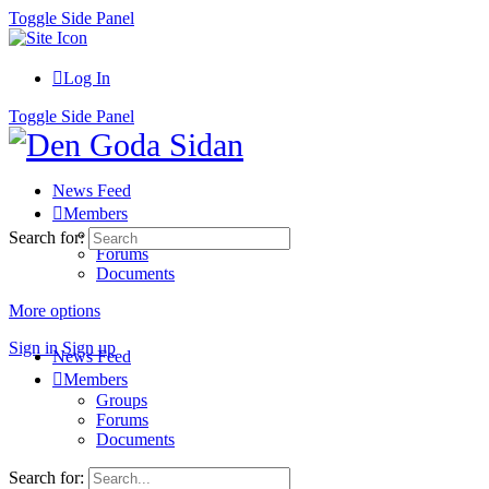
Toggle Side Panel
Log In
Toggle Side Panel
News Feed
Members
Groups
Search for:
Forums
Documents
More options
Sign in
Sign up
News Feed
Members
Groups
Forums
Documents
Search for: