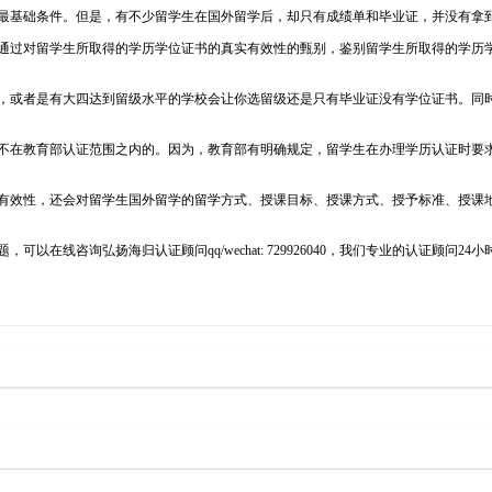
最基础条件。但是，有不少留学生在国外留学后，却只有成绩单和毕业证，并没有拿
通过对留学生所取得的学历学位证书的真实有效性的甄别，鉴别留学生所取得的学历
，或者是有大四达到留级水平的学校会让你选留级还是只有毕业证没有学位证书。同
不在教育部认证范围之内的。因为，教育部有明确规定，留学生在办理学历认证时要
有效性，还会对留学生国外留学的留学方式、授课目标、授课方式、授予标准、授课
在线咨询弘扬海归认证顾问qq/wechat: 729926040，我们专业的认证顾问