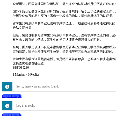
众所周知，回国办理国外学历认证，递交齐全的认证材料是学历认证成功的
国外学历认证是国家教育部针对留学生所开展的一项学历学位的鉴定工作，
学历学位体系的相对应的关系做一个权威的确认，最终出具纸质的认证书。
留学生只有成绩单和毕业证没有拿到学位证，一般是挂科后补考通过得到的
分私立院校等。
但是，需要说明的是留学生只有成绩单和毕业证，没有拿到学位证的话，是
核对象，若有缺少的话，留学生的学历认证将会遭遇很大的阻碍。
当然，国外学历认证不仅是考察留学生是否毕业获得学历学位的真实性以及
定的情况，留学生即使没有学位证，还是能够有其他办法完成学历认证的。
留学生没有学位证虽然很遗憾，但是绝不要轻言放弃。想要轻松解决这类难题，可以
文凭查询都是在哪里查
BBFD85236
1 Member
·
0 Replies
Sorry, there were no replies found.
Log In to Reply
Log in to reply.
Log In to Reply