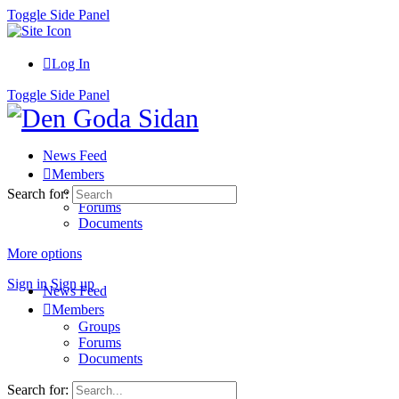
Toggle Side Panel
Log In
Toggle Side Panel
News Feed
Members
Groups
Search for:
Forums
Documents
More options
Sign in
Sign up
News Feed
Members
Groups
Forums
Documents
Search for: