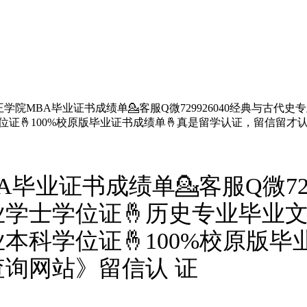
学院MBA毕业证书成绩单💁客服Q微729926040经典与古代
位证🤞100%校原版毕业证书成绩单🤞真是留学认证，留信留才
毕业证书成绩单💁客服Q微729
业学士学位证🤞历史专业毕业文
本科学位证🤞100%校原版毕
询网站》留信认 证