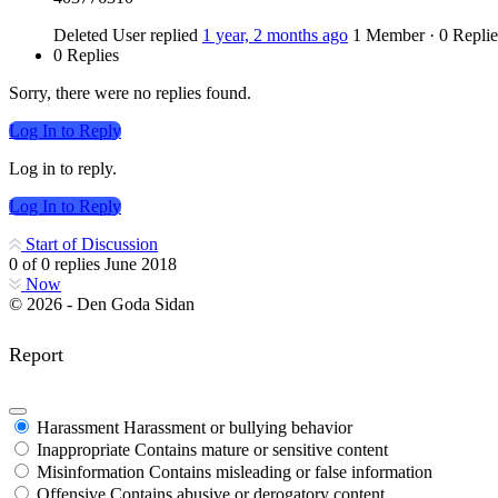
Deleted User
replied
1 year, 2 months ago
1 Member
·
0 Replie
0 Replies
Sorry, there were no replies found.
Log In to Reply
Log in to reply.
Log In to Reply
Start of Discussion
0
of
0
replies
June 2018
Now
© 2026 - Den Goda Sidan
Report
Harassment
Harassment or bullying behavior
Inappropriate
Contains mature or sensitive content
Misinformation
Contains misleading or false information
Offensive
Contains abusive or derogatory content