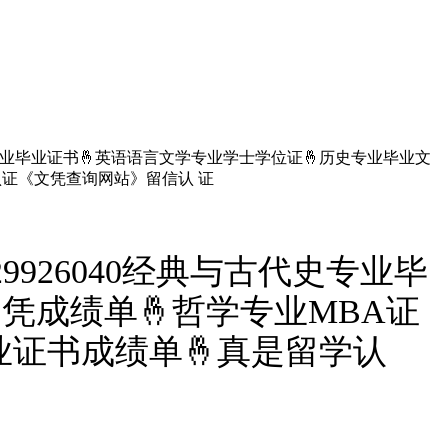
史专业毕业证书🤞英语语言文学专业学士学位证🤞历史专业毕业文
认证《文凭查询网站》留信认 证
926040经典与古代史专业毕
凭成绩单🤞哲学专业MBA证
业证书成绩单🤞真是留学认