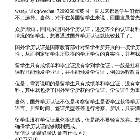
Posted by
Deleted User
on 2025-05-27 at 07:31
wse认 证qq/wechat: 729926040英国一
不二选择。当然，对于在英国留学生来说，回国发展首先
众所周知，回国办理国外学历认证，递交齐全的认证材料
情况的留学生，想要通过国外学历认证就比较棘手了。
国外学历认证是国家教育部针对留学生所开展的一项学历
性，从而判定留学生所取得的学历学位的真实性，并与我
留学生只有成绩单和毕业证没有拿到学位证，一般是挂科
课程只能颁发毕业证，并不能颁发学位证，例如远程教育
但是，需要说明的是留学生只有成绩单和毕业证，没有拿
料，其中就包括了国外留学所获的学位证。学位证作为重
当然，国外学历认证不仅是考察留学生是否毕业获得学历
语言、居留时间、签证类型等等进行考察。所以，只要满
留学生没有学位证虽然很遗憾，但是绝不要轻言放弃。想要轻松
确保学历认证能够顺利完成。
留信认 证跟留服认 证有什么区别
403776310