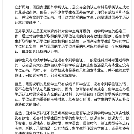
众所周知，回国办理国外学历认证，递交齐全的认证材料是学历认证成功
的最基础条件。但是，有不少留学生在国外留学后，却只有成绩单和毕业
证，并没有拿到学位证书。对于这类情况的留学生，想要通过国外学历认
证就比较棘手了。
国外学历认证是国家教育部针对留学生所开展的一项学历学位的鉴定工
作，通过对留学生所取得的学历学位证书的真实有效性的甄别，鉴别留学
生所取得的学历学位的颁发机构的合法性，从而判定留学生所取得的学历
学位的真实性，并与我国的学历学位体系的相对应的关系做一个权威的确
认，最终出具纸质的认证书。
留学生只有成绩单和毕业证没有拿到学位证，一般是挂科后补考通过得到
的，或者是有大四达到留级水平的学校会让你选留级还是只有毕业证没有
学位证书。同时，有一些学校或者是课程只能颁发毕业证，并不能颁发学
位证，例如远程教育、部分私立院校等。
但是，需要说明的是留学生只有成绩单和毕业证，没有拿到学位证的话，
是不在教育部认证范围之内的。因为，教育部有明确规定，留学生在办理
学历认证时要求递交齐全的认证材料，其中就包括了国外留学所获的学位
证。学位证作为重要的考核对象，若有缺少的话，留学生的学历认证将会
遭遇很大的阻碍。
当然，国外学历认证不仅是考察留学生是否毕业获得学历学位的真实性以
及有效性，还会对留学生国外留学的留学方式、授课目标、授课方式、授
予标准、授课地点、授课时限、教学语言、居留时间、签证类型等等进行
考察。所以，只要满足一定的情况，留学生即使没有学位证，还是能够有
其他办法完成学历认证的。