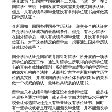
使其成为了出国留学国家的不二选择。当然，对于在英
国留学生来说，回国发展首先就需要办理英国学认证。
但是，只有成绩单和毕业证没有拿到学位证书如何做英
国学历认证？
众所周知，回国办理国外学历认证，递交齐全的认证材
料是学历认证成功的最基础条件。但是，有不少留学生
在国外留学后，却只有成绩单和毕业证，并没有拿到学
位证书。对于这类情况的留学生，想要通过国外学历认
证就比较棘手了。
国外学历认证是国家教育部针对留学生所开展的一项学
历学位的鉴定工作，通过对留学生所取得的学历学位证
书的真实有效性的甄别，鉴别留学生所取得的学历学位
的颁发机构的合法性，从而判定留学生所取得的学历学
位的真实性，并与我国的学历学位体系的相对应的关系
做一个权威的确认，最终出具纸质的认证书。
留学生只有成绩单和毕业证没有拿到学位证，一般是挂
科后补考通过得到的，或者是有大四达到留级水平的学
校会让你选留级还是只有毕业证没有学位证书。同时，
有一些学校或者是课程只能颁发毕业证，并不能颁发学