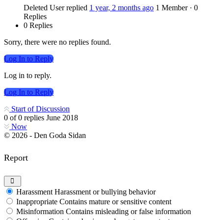
Deleted User
replied
1 year, 2 months ago
1 Member
·
0
Replies
0 Replies
Sorry, there were no replies found.
Log In to Reply
Log in to reply.
Log In to Reply
Start of Discussion
0
of
0
replies
June 2018
Now
© 2026 - Den Goda Sidan
Report
Harassment
Harassment or bullying behavior
Inappropriate
Contains mature or sensitive content
Misinformation
Contains misleading or false information