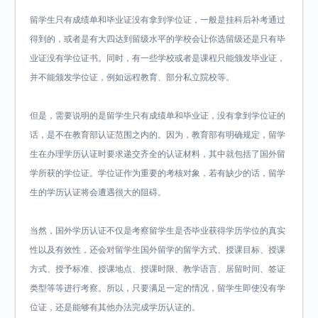
留学生只有成绩单和毕业证没有拿到学位证，一般是挂科后补考通过
得到的，或者是有大四达到留级水平的学校会让你选留级还是只有毕
业证没有学位证书。同时，有一些学校或者是课程只能颁发毕业证，
并不能颁发学位证，例如远程教育、部分私立院校等。
但是，需要说明的是留学生只有成绩单和毕业证，没有拿到学位证的
话，是不在教育部认证范围之内的。因为，教育部有明确规定，留学
生在办理学历认证时要求递交齐全的认证材料，其中就包括了国外留
学所获的学位证。学位证作为重要的考核对象，若有缺少的话，留学
生的学历认证将会遭遇很大的阻碍。
当然，国外学历认证不仅是考察留学生是否毕业获得学历学位的真实
性以及有效性，还会对留学生国外留学的留学方式、授课目标、授课
方式、授予标准、授课地点、授课时限、教学语言、居留时间、签证
类型等等进行考察。所以，只要满足一定的情况，留学生即使没有学
位证，还是能够有其他办法完成学历认证的。