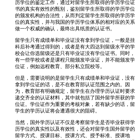
历学位的鉴定工作，通过对留学生所取得的学历学位证
书的真实有效性的甄别，鉴别留学生所取得的学历学位
的颁发机构的合法性，从而判定留学生所取得的学历学
位的真实性，并与我国的学历学位体系的相对应的关系
做一个权威的确认，最终出具纸质的认证书。
留学生只有成绩单和毕业证没有拿到学位证，一般是挂
科后补考通过得到的，或者是有大四达到留级水平的学
校会让你选留级还是只有毕业证没有学位证书。同时，
有一些学校或者是课程只能颁发毕业证，并不能颁发学
位证，例如远程教育、部分私立院校等。
但是，需要说明的是留学生只有成绩单和毕业证，没有
拿到学位证的话，是不在教育部认证范围之内的。因
为，教育部有明确规定，留学生在办理学历认证时要求
递交齐全的认证材料，其中就包括了国外留学所获的学
位证。学位证作为重要的考核对象，若有缺少的话，留
学生的学历认证将会遭遇很大的阻碍。
当然，国外学历认证不仅是考察留学生是否毕业获得学
历学位的真实性以及有效性，还会对留学生国外留学的
留学方式、授课目标、授课方式、授予标准、授课地