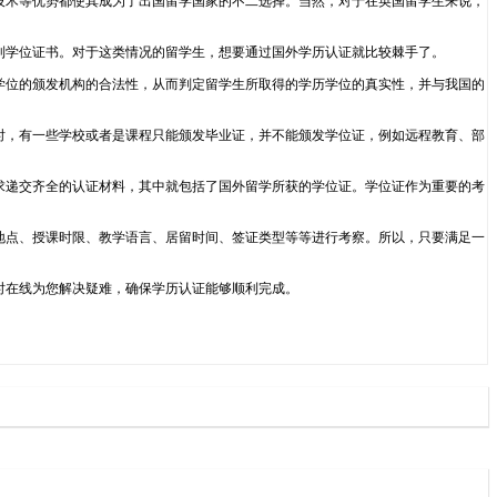
进的科研技术等优势都使其成为了出国留学国家的不二选择。当然，对于在英国留学生来说，
到学位证书。对于这类情况的留学生，想要通过国外学历认证就比较棘手了。
学位的颁发机构的合法性，从而判定留学生所取得的学历学位的真实性，并与我国的
时，有一些学校或者是课程只能颁发毕业证，并不能颁发学位证，例如远程教育、部
求递交齐全的认证材料，其中就包括了国外留学所获的学位证。学位证作为重要的考
地点、授课时限、教学语言、居留时间、签证类型等等进行考察。所以，只要满足一
24小时在线为您解决疑难，确保学历认证能够顺利完成。