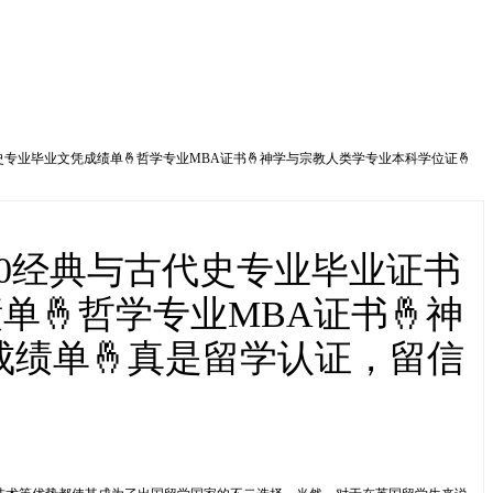
史专业毕业文凭成绩单🤞哲学专业MBA证书🤞神学与宗教人类学专业本科学位证🤞
40经典与古代史专业毕业证书
🤞哲学专业MBA证书🤞神
成绩单🤞真是留学认证，留信