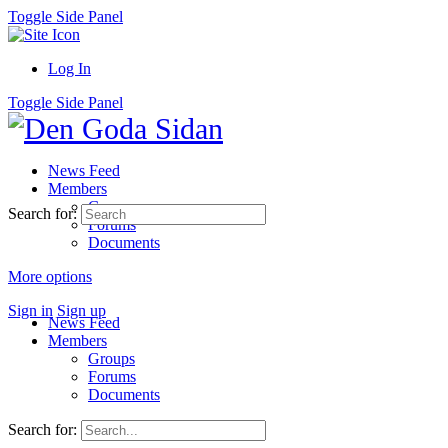
Toggle Side Panel
Log In
Toggle Side Panel
News Feed
Members
Groups
Search for:
Forums
Documents
More options
Sign in
Sign up
News Feed
Members
Groups
Forums
Documents
Search for: