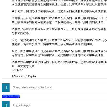
留信网认证和留服认证区别qq/wechat: 729926040英国一直
回国发展首先就需要办理英国学认证。但是，只有成绩单和毕业证没有拿到
众所周知，回国办理国外学历认证，递交齐全的认证材料是学历认证成功的
国外学历认证是国家教育部针对留学生所开展的一项学历学位的鉴定工作，
学历学位体系的相对应的关系做一个权威的确认，最终出具纸质的认证书。
留学生只有成绩单和毕业证没有拿到学位证，一般是挂科后补考通过得到的
分私立院校等。
但是，需要说明的是留学生只有成绩单和毕业证，没有拿到学位证的话，是
核对象，若有缺少的话，留学生的学历认证将会遭遇很大的阻碍。
当然，国外学历认证不仅是考察留学生是否毕业获得学历学位的真实性以及
定的情况，留学生即使没有学位证，还是能够有其他办法完成学历认证的。
留学生没有学位证虽然很遗憾，但是绝不要轻言放弃。想要轻松解决这类难题，可以
网上查文凭怎么查
BA36857
1 Member
·
0 Replies
Sorry, there were no replies found.
Log In to Reply
Log in to reply.