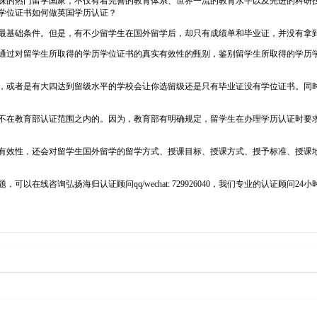
以来都是学生们青睐的热门留学国家，不仅有着完善的教育体系、世界一流的教育水平以及先
学位证书如何做英国学历认证？
最基础条件。但是，有不少留学生在国外留学后，却只有成绩单和毕业证，并没有拿
通过对留学生所取得的学历学位证书的真实有效性的甄别，鉴别留学生所取得的学历
，或者是有大四达到留级水平的学校会让你选留级还是只有毕业证没有学位证书。同
不在教育部认证范围之内的。因为，教育部有明确规定，留学生在办理学历认证时要
有效性，还会对留学生国外留学的留学方式、授课目标、授课方式、授予标准、授课
在线咨询弘扬海归认证顾问qq/wechat: 729926040，我们专业的认证顾问