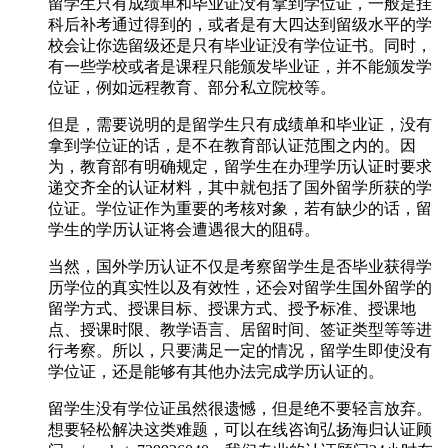
留学生只有成绩单和毕业证没有拿到学位证，一般是挂
科后补考通过得到的，或者是有大四达到留级水平的学
校会让你选留级还是只有毕业证没有学位证书。同时，
有一些学校或者是课程只能颁发毕业证，并不能颁发学
位证，例如远程教育、部分私立院校等。
但是，需要说明的是留学生只有成绩单和毕业证，没有
拿到学位证的话，是不在教育部认证范围之内的。因
为，教育部有明确规定，留学生在办理学历认证时要求
递交齐全的认证材料，其中就包括了国外留学所获的学
位证。学位证作为重要的考核对象，若有缺少的话，留
学生的学历认证将会遭遇很大的阻碍。
当然，国外学历认证不仅是考察留学生是否毕业获得学
历学位的真实性以及有效性，还会对留学生国外留学的
留学方式、授课目标、授课方式、授予标准、授课地
点、授课时限、教学语言、居留时间、签证类型等等进
行考察。所以，只要满足一定的情况，留学生即使没有
学位证，还是能够有其他办法完成学历认证的。
留学生没有学位证虽然很遗憾，但是绝不要轻言放弃。
想要轻松解决这类难题，可以在线咨询弘扬海归认证顾