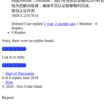
问qq/wechat: 729926040，我们专业的认证顾问24小时在
线为您解决疑难，确保学历认证能够顺利完成。
留信认证作用
59DCC23A7014
Deleted User
replied
1 year, 2 months ago
1 Member
·
0
Replies
0 Replies
Sorry, there were no replies found.
Log In to Reply
Log in to reply.
Log In to Reply
Start of Discussion
0
of
0
replies
June 2018
Now
© 2026 - Den Goda Sidan
Report