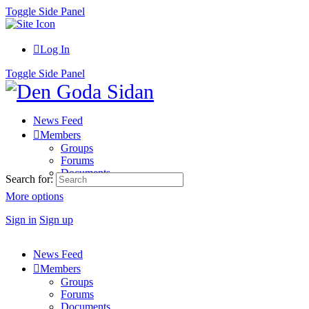
Toggle Side Panel
Log In
Toggle Side Panel
News Feed
Members
Groups
Forums
Documents
Search for:
More options
Sign in
Sign up
News Feed
Members
Groups
Forums
Documents