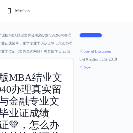
Members
版MBA结业文凭证书💁Q微729926040办理
Log In to Reply
毕业证成绩单，化学专业学历认证💚，怎么办理
业学位证《文凭查询网站》教育部学 历认 证
Start of Discussion
June 2018
0
of
0
replies
Now
版MBA结业文
6040办理真实留
计与金融专业文
假毕业证成绩
证💚，怎么办