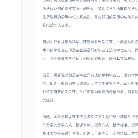
国外学历认证是国家教育部针对留学生所开展的一项学历
历学位证书的真实有效性的甄别，鉴别留学生所取得的学
生所取得的学历学位的真实性，并与我国的学历学位体系
具纸质的认证书。
留学生只有成绩单和毕业证没有拿到学位证，一般是挂科
水平的学校会让你选留级还是只有毕业证没有学位证书。
证，并不能颁发学位证，例如远程教育、部分私立院校等
但是，需要说明的是留学生只有成绩单和毕业证，没有拿
的。因为，教育部有明确规定，留学生在办理学历认证时
外留学所获的学位证。学位证作为重要的考核对象，若有
的阻碍。
当然，国外学历认证不仅是考察留学生是否毕业获得学历
外留学的留学方式、授课目标、授课方式、授予标准、授
签证类型等等进行考察。所以，只要满足一定的情况，留