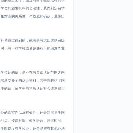
学位的鉴定工作，通过对留学生所取得的学
历学位的颁发机构的合法性，从而判定留学
的相对应的关系做一个权威的确认，最终出
后补考通过得到的，或者是有大四达到留级
同时，有一些学校或者是课程只能颁发毕业
。
到学位证的话，是不在教育部认证范围之内
要求递交齐全的认证材料，其中就包括了国
缺少的话，留学生的学历认证将会遭遇很大
学位的真实性以及有效性，还会对留学生国
课地点、授课时限、教学语言、居留时间、
学生即使没有学位证，还是能够有其他办法