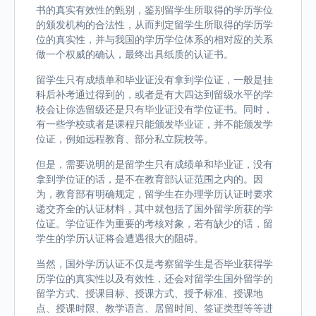
书的真实有效性的甄别，鉴别留学生所取得的学历学位
的颁发机构的合法性，从而判定留学生所取得的学历学
位的真实性，并与我国的学历学位体系的相对应的关系
做一个权威的确认，最终出具纸质的认证书。
留学生只有成绩单和毕业证没有拿到学位证，一般是挂
科后补考通过得到的，或者是有大四达到留级水平的学
校会让你选留级还是只有毕业证没有学位证书。同时，
有一些学校或者是课程只能颁发毕业证，并不能颁发学
位证，例如远程教育、部分私立院校等。
但是，需要说明的是留学生只有成绩单和毕业证，没有
拿到学位证的话，是不在教育部认证范围之内的。因
为，教育部有明确规定，留学生在办理学历认证时要求
递交齐全的认证材料，其中就包括了国外留学所获的学
位证。学位证作为重要的考核对象，若有缺少的话，留
学生的学历认证将会遭遇很大的阻碍。
当然，国外学历认证不仅是考察留学生是否毕业获得学
历学位的真实性以及有效性，还会对留学生国外留学的
留学方式、授课目标、授课方式、授予标准、授课地
点、授课时限、教学语言、居留时间、签证类型等等进