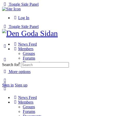
Toggle Side Panel
Log In
Toggle Side Panel
News Feed
Members
Groups
Forums
Documents
Search for:
More options
Sign in
Sign up
News Feed
Members
Groups
Forums