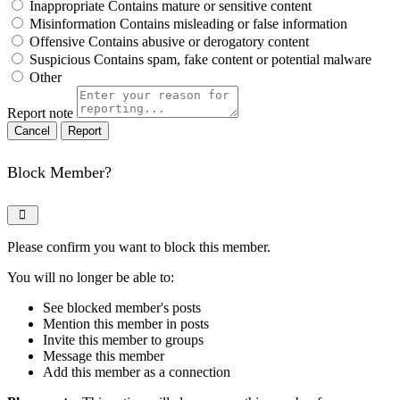
Inappropriate
Contains mature or sensitive content
Misinformation
Contains misleading or false information
Offensive
Contains abusive or derogatory content
Suspicious
Contains spam, fake content or potential malware
Other
Report note
Report
Block Member?
Please confirm you want to block this member.
You will no longer be able to:
See blocked member's posts
Mention this member in posts
Invite this member to groups
Message this member
Add this member as a connection