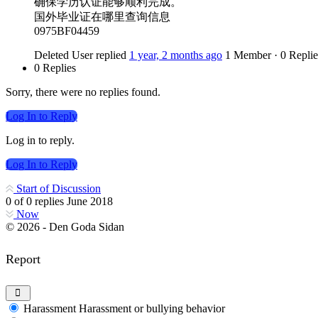
确保学历认证能够顺利完成。
国外毕业证在哪里查询信息
0975BF04459
Deleted User
replied
1 year, 2 months ago
1 Member
·
0 Replie
0 Replies
Sorry, there were no replies found.
Log In to Reply
Log in to reply.
Log In to Reply
Start of Discussion
0
of
0
replies
June 2018
Now
© 2026 - Den Goda Sidan
Report
Harassment
Harassment or bullying behavior