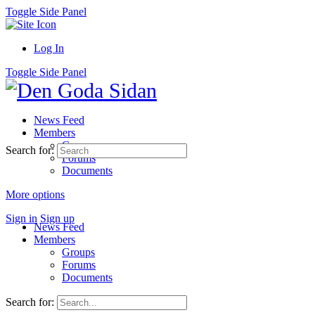
Toggle Side Panel
Log In
Toggle Side Panel
News Feed
Members
Groups
Search for:
Forums
Documents
More options
Sign in
Sign up
News Feed
Members
Groups
Forums
Documents
Search for: