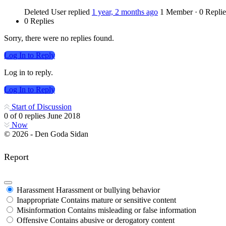
Deleted User
replied
1 year, 2 months ago
1 Member
·
0 Replie
0 Replies
Sorry, there were no replies found.
Log In to Reply
Log in to reply.
Log In to Reply
Start of Discussion
0
of
0
replies
June 2018
Now
© 2026 - Den Goda Sidan
Report
Harassment
Harassment or bullying behavior
Inappropriate
Contains mature or sensitive content
Misinformation
Contains misleading or false information
Offensive
Contains abusive or derogatory content